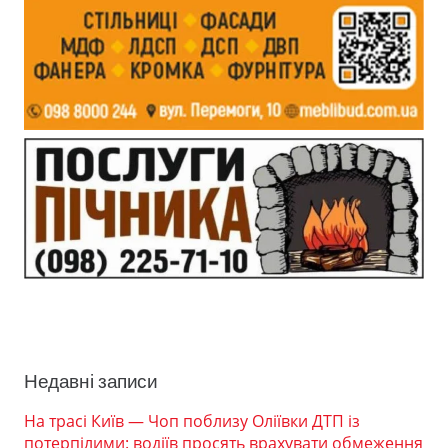
Недавні записи
На трасі Київ — Чоп поблизу Оліївки ДТП із
потерпілими: водіїв просять врахувати обмеження