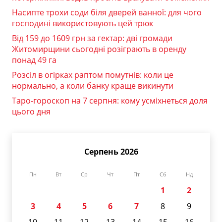
Насипте трохи соди біля дверей ванної: для чого
господині використовують цей трюк
Від 159 до 1609 грн за гектар: дві громади
Житомирщини сьогодні розіграють в оренду
понад 49 га
Розсіл в огірках раптом помутнів: коли це
нормально, а коли банку краще викинути
Таро-гороскоп на 7 серпня: кому усміхнеться доля
цього дня
Серпень 2026
Пн
Вт
Ср
Чт
Пт
Сб
Нд
1
2
3
4
5
6
7
8
9
10
11
12
13
14
15
16