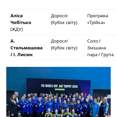
Аліса
Дорослі
Програма
Чобітько
(Кубок світу)
«Трійка»
(ЖДУ)
А.
Дорослі
Соло /
Стельмашова
(Кубок світу)
Змішана
/ І. Лисюк
пара / Група