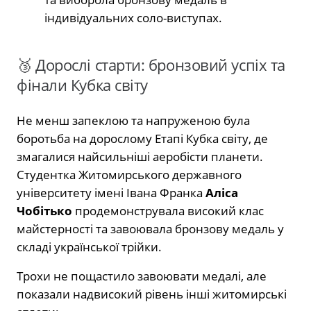
індивідуальних соло-виступах.
🥉 Дорослі старти: бронзовий успіх та
фінали Кубка світу
Не менш запеклою та напруженою була
боротьба на дорослому Етапі Кубка світу, де
змагалися найсильніші аеробісти планети.
Студентка Житомирського державного
університету імені Івана Франка
Аліса
Чобітько
продемонструвала високий клас
майстерності та завоювала бронзову медаль у
складі української трійки.
Трохи не пощастило завоювати медалі, але
показали надвисокий рівень інші житомирські