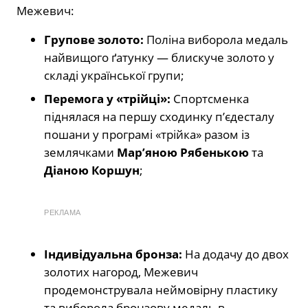
Межевич:
Групове золото:
Поліна виборола медаль
найвищого ґатунку — блискуче золото у
складі української групи;
Перемога у «трійці»:
Спортсменка
піднялася на першу сходинку п’єдесталу
пошани у програмі «трійка» разом із
землячками
Мар’яною Рябенькою
та
Діаною Коршун
;
РЕКЛАМА
Індивідуальна бронза:
На додачу до двох
золотих нагород, Межевич
продемонструвала неймовірну пластику
та виборола бронзову медаль в