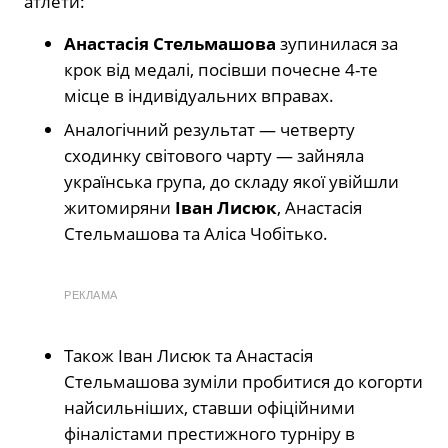
атлети:
Анастасія Стельмашова
зупинилася за
крок від медалі, посівши почесне 4-те
місце в індивідуальних вправах.
Аналогічний результат — четверту
сходинку світового чарту — зайняла
українська група, до складу якої увійшли
житомиряни
Іван Лисюк
, Анастасія
Стельмашова та Аліса Чобітько.
РЕКЛАМА
Також Іван Лисюк та Анастасія
Стельмашова зуміли пробитися до когорти
найсильніших, ставши офіційними
фіналістами престижного турніру в