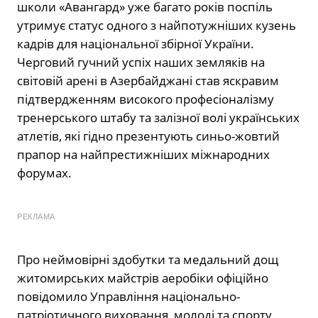
школи «Авангард» уже багато років поспіль
утримує статус одного з найпотужніших кузень
кадрів для національної збірної України.
Черговий гучний успіх наших земляків на
світовій арені в Азербайджані став яскравим
підтвердженням високого професіоналізму
тренерського штабу та залізної волі українських
атлетів, які гідно презентують синьо-жовтий
прапор на найпрестижніших міжнародних
форумах.
РЕКЛАМА
Про неймовірні здобутки та медальний дощ
житомирських майстрів аеробіки офіційно
повідомило Управління національно-
патріотичного виховання, молоді та спорту