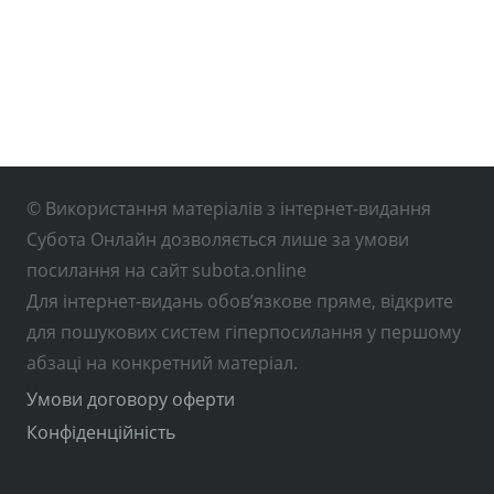
© Використання матеріалів з інтернет-видання
Субота Онлайн дозволяється лише за умови
посилання на сайт subota.online
Для інтернет-видань обов’язкове пряме, відкрите
для пошукових систем гіперпосилання у першому
абзаці на конкретний матеріал.
Умови договору оферти
Конфіденційність