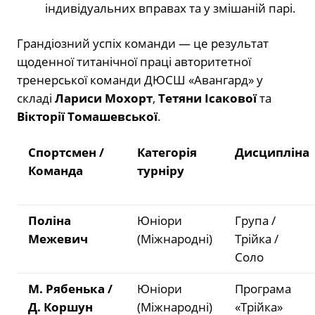
індивідуальних вправах та у змішаній парі.
Грандіозний успіх команди — це результат
щоденної титанічної праці авторитетної
тренерської команди ДЮСШ «Авангард» у
складі
Лариси Мохорт
,
Тетяни Ісакової
та
Вікторії Томашевської
.
Спортсмен /
Категорія
Дисципліна
Команда
турніру
Поліна
Юніори
Група /
Межевич
(Міжнародні)
Трійка /
Соло
М. Рябенька /
Юніори
Програма
Д. Коршун
(Міжнародні)
«Трійка»