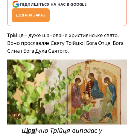
ПІДПИШІТЬСЯ НА НАС В GOOGLE
ДОДАТИ ЗАРАЗ
Трійця – дуже шановане християнське свято.
Воно прославляє Святу Трійцю: Бога Отця, Бога
Сина і Бога Духа Святого.
Щорічно Трійця випадає у