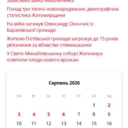
Захисника Івана Михальченка
Понад три тисячі новонароджених: демографічна
статистика Житомирщини
На війні загинув Олександр Окончик із
Баранівської громади
Жителю Потіївської громади загрожує до 15 років
ув’язнення за вбивство співмешканки
У Свято-Михайлівському соборі Житомира
освятили плоди нового врожаю
Серпень 2026
Пн
Вт
Ср
Чт
Пт
Сб
Нд
1
2
3
4
5
6
7
8
9
10
11
12
13
14
15
16