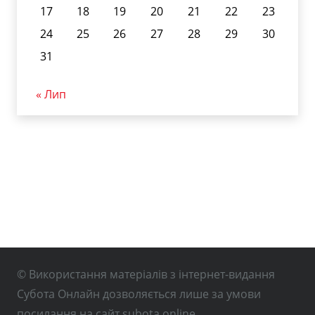
17
18
19
20
21
22
23
24
25
26
27
28
29
30
31
« Лип
© Використання матеріалів з інтернет-видання
Субота Онлайн дозволяється лише за умови
посилання на сайт subota.online