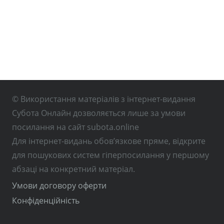
© Використання матеріалів з інтернет-видання
Субота Онлайн дозволяється лише за умови
посилання на сайт subota.online
Для інтернет-видань обов’язкове пряме, відкрите
для пошукових систем гіперпосилання у першому
абзаці на конкретний матеріал.
Умови договору оферти
Конфіденційність