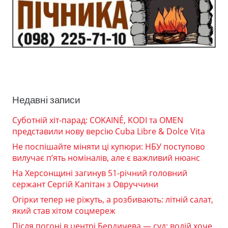
Недавні записи
Суботній хіт-парад: COKAINÉ, KODI та OMEN
представили нову версію Cuba Libre & Dolce Vita
Не поспішайте міняти ці купюри: НБУ поступово
вилучає п’ять номіналів, але є важливий нюанс
На Херсонщині загинув 51-річний головний
сержант Сергій Капітан з Овруччини
Огірки тепер не ріжуть, а розбивають: літній салат,
який став хітом соцмереж
Після погоні в центрі Бердичева — суд: водій хоче