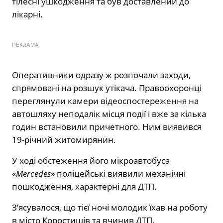
тілесні ушкодження та був доставлений до
лікарні.
РЕКЛАМА
Оперативники одразу ж розпочали заходи,
спрямовані на розшук утікача. Правоохоронці
переглянули камери відеоспостереження на
автошляху неподалік місця події і вже за кілька
годин встановили причетного. Ним виявився
19-річний житомирянин.
У ході обстеження його мікроавтобуса
«
Mercedes
» поліцейські виявили механічні
пошкодження, характерні для ДТП.
З’ясувалося, що тієї ночі молодик їхав на роботу
в місто Коростишів та вчинив ДТП.