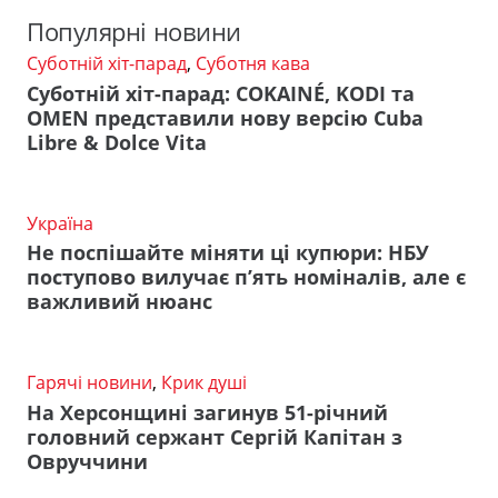
Популярні новини
Суботній хіт-парад
,
Суботня кава
Суботній хіт-парад: COKAINÉ, KODI та
OMEN представили нову версію Cuba
Libre & Dolce Vita
Україна
Не поспішайте міняти ці купюри: НБУ
поступово вилучає п’ять номіналів, але є
важливий нюанс
Гарячі новини
,
Крик душі
На Херсонщині загинув 51-річний
головний сержант Сергій Капітан з
Овруччини