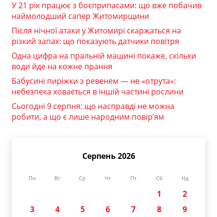
У 21 рік працює з боєприпасами: що вже побачив
наймолодший сапер Житомирщини
Після нічної атаки у Житомирі скаржаться на
різкий запах: що показують датчики повітря
Одна цифра на пральній машині покаже, скільки
води йде на кожне прання
Бабусині пиріжки з ревенем — не «отрута»:
небезпека ховається в іншій частині рослини
Сьогодні 9 серпня: що насправді не можна
робити, а що є лише народним повір’ям
Серпень 2026
Пн
Вт
Ср
Чт
Пт
Сб
Нд
1
2
3
4
5
6
7
8
9