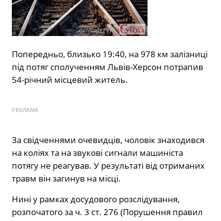
Попередньо, близько 19:40, на 978 км залізниці
під потяг сполученням Львів-Херсон потрапив
54-річний місцевий житель.
РЕКЛАМА
За свідченнями очевидців, чоловік знаходився
на коліях та на звукові сигнали машиніста
потягу не реагував. У результаті від отриманих
травм він загинув на місці.
Нині у рамках досудового розслідування,
розпочатого за ч. 3 ст. 276 (Порушення правил