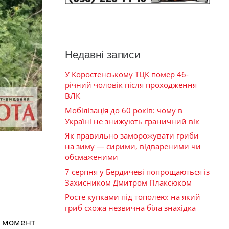
Недавні записи
У Коростенському ТЦК помер 46-
річний чоловік після проходження
ВЛК
Мобілізація до 60 років: чому в
Україні не знижують граничний вік
Як правильно заморожувати гриби
на зиму — сирими, відвареними чи
обсмаженими
7 серпня у Бердичеві попрощаються із
Захисником Дмитром Плаксюком
Росте купками під тополею: на який
гриб схожа незвична біла знахідка
а момент