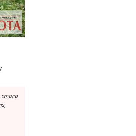
у
я стала
ях,