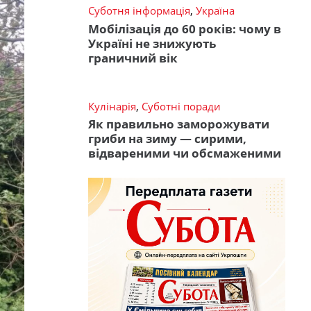
Суботня інформація
,
Україна
Мобілізація до 60 років: чому в
Україні не знижують
граничний вік
Кулінарія
,
Суботні поради
Як правильно заморожувати
гриби на зиму — сирими,
відвареними чи обсмаженими