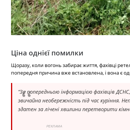
Ціна однієї помилки
Щоразу, коли вогонь забирає життя, фахівці рете
попередня причина вже встановлена, і вона є од
“За попередньою інформацією фахівців ДСН
звичайна необережність під час куріння. Не
здатен за лічені хвилини перетворити кімн
РЕКЛАМА