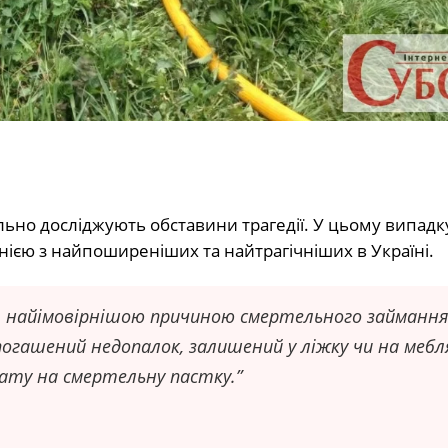
льно досліджують обставини трагедії. У цьому випадк
нією з найпоширеніших та найтрагічніших в Україні.
С, найімовірнішою причиною смертельного займанн
погашений недопалок, залишений у ліжку чи на мебл
ату на смертельну пастку.”