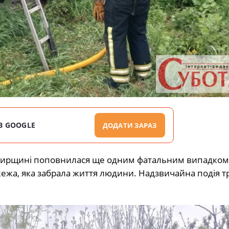
В GOOGLE
ДОДАТИ ЗАРАЗ
омирщині поповнилася ще одним фатальним випадком.
жежа, яка забрала життя людини. Надзвичайна подія т