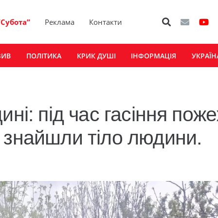
“Субота”
Реклама
Контакти
ЗИВ
ПОЛІТИКА
КРИК ДУШІ
ІНФОРМАЦІЯ
УКРАЇН
ні: під час гасіння поже
 знайшли тіло людини.