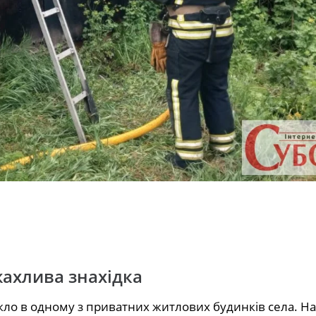
жахлива знахідка
кло в одному з приватних житлових будинків села. Н