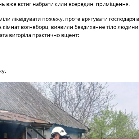
нь вже встиг набрати сили всередині приміщення.
міли ліквідувати пожежу, проте врятувати господаря 
із кімнат вогнеборці виявили бездиханне тіло людини
ната вигоріла практично вщент:
ку.