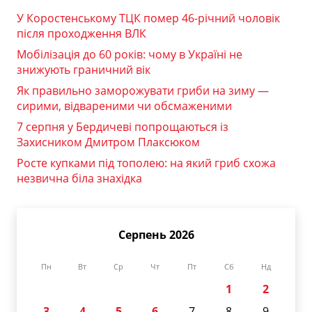
У Коростенському ТЦК помер 46-річний чоловік
після проходження ВЛК
Мобілізація до 60 років: чому в Україні не
знижують граничний вік
Як правильно заморожувати гриби на зиму —
сирими, відвареними чи обсмаженими
7 серпня у Бердичеві попрощаються із
Захисником Дмитром Плаксюком
Росте купками під тополею: на який гриб схожа
незвична біла знахідка
Серпень 2026
Пн
Вт
Ср
Чт
Пт
Сб
Нд
1
2
3
4
5
6
7
8
9