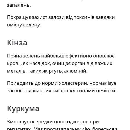
запалень.
Покращує захист залози від токсинів завдяки
вмісту селену.
Кінза
Пряна зелень найбільш ефективно оновлює
кров і, як наслідок, очищає орган від важких
металів, таких як ртуть, алюміній.
Приводить до норми холестерин, нормалізує
засвоєння жирних кислот клітинами печінки.
Куркума
Зменшує осередки пошкодження при
гепатитах. Має протизапальну дію, бореться з