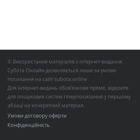
© Використання матеріалів з інтернет-видання
Субота Онлайн дозволяється лише за умови
посилання на сайт subota.online
Для інтернет-видань обов’язкове пряме, відкрите
для пошукових систем гіперпосилання у першому
абзаці на конкретний матеріал.
Умови договору оферти
Конфіденційність