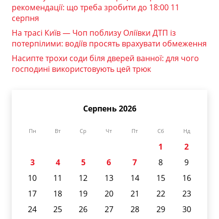
рекомендації: що треба зробити до 18:00 11
серпня
На трасі Київ — Чоп поблизу Оліївки ДТП із
потерпілими: водіїв просять врахувати обмеження
Насипте трохи соди біля дверей ванної: для чого
господині використовують цей трюк
Серпень 2026
Пн
Вт
Ср
Чт
Пт
Сб
Нд
1
2
3
4
5
6
7
8
9
10
11
12
13
14
15
16
17
18
19
20
21
22
23
24
25
26
27
28
29
30