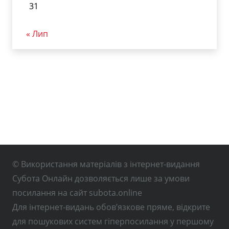
31
« Лип
© Використання матеріалів з інтернет-видання
Субота Онлайн дозволяється лише за умови
посилання на сайт subota.online
Для інтернет-видань обов’язкове пряме, відкрите
для пошукових систем гіперпосилання у першому