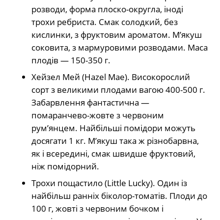
розводи, форма плоско-округла, іноді
трохи ребриста. Смак солодкий, без
кислинки, з фруктовим ароматом. М’якуш
соковита, з мармуровими розводами. Маса
плодів — 150-350 г.
Хейзел Мей (Hazel Mae). Високорослий
сорт з великими плодами вагою 400-500 г.
Забарвлення фантастична —
помаранчево-жовте з червоним
рум’янцем. Найбільші помідори можуть
досягати 1 кг. М’якуш така ж різнобарвна,
як і всередині, смак швидше фруктовий,
ніж помідорний.
Трохи пощастило (Little Lucky). Один із
найбільш ранніх біколор-томатів. Плоди до
100 г, жовті з червоним бочком і