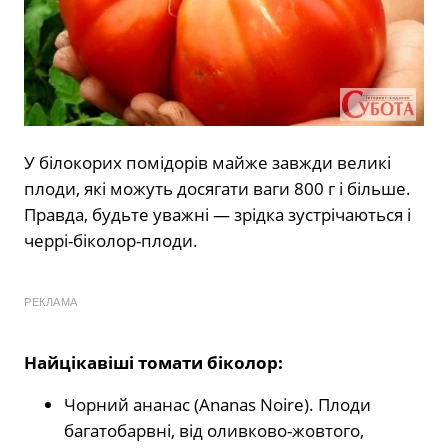
У білокорих помідорів майже завжди великі
плоди, які можуть досягати ваги 800 г і більше.
Правда, будьте уважні — зрідка зустрічаються і
черрі-біколор-плоди.
РЕКЛАМА
Найцікавіші томати біколор:
Чорний ананас (Ananas Noire). Плоди
багатобарвні, від оливково-жовтого,