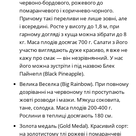
червоно-бордового, рожевого до
помаранчевого і коричнево-чорного.
Причому такі переливи не лише зовні, але
і всередині. Росте у висоту до 1,8 м, при
гарному догляді з куща можна зібрати до 8
кг. Маса плодів досягає 700 г. Салати з його
участю виглядають дуже красиво, я вже не
кажу про смак — він незрівнянний. У нас
його можна зустріти і під назвою Блек
Пайнепл (Black Pineapple).
Велика Веселка (Big Rainbow). При повному
дозріванні на червоному тлі проступають
жовті розводи і мазки. М’якуш соковита,
тане, солодка. Маса плодів 200-400 г.
Рослини в теплиці досягають 180 см.
Золота медаль (Gold Medal). Красивий сорт:
на золотистому тлі рожеві і помаранчеві