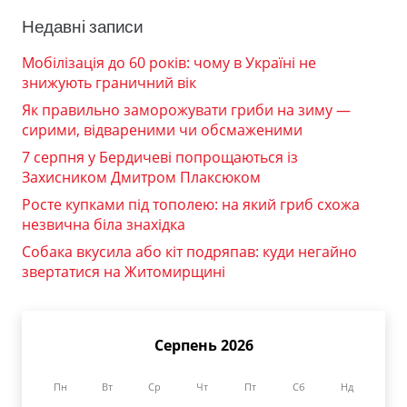
Недавні записи
Мобілізація до 60 років: чому в Україні не
знижують граничний вік
Як правильно заморожувати гриби на зиму —
сирими, відвареними чи обсмаженими
7 серпня у Бердичеві попрощаються із
Захисником Дмитром Плаксюком
Росте купками під тополею: на який гриб схожа
незвична біла знахідка
Собака вкусила або кіт подряпав: куди негайно
звертатися на Житомирщині
Серпень 2026
Пн
Вт
Ср
Чт
Пт
Сб
Нд