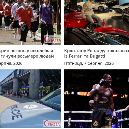
крив вогонь у школі біля
Кріштіану Роналду показав с
агинули восьмеро людей
із Ferrari та Bugatti
ерпня, 2026
П’ятниця, 7 Серпня, 2026