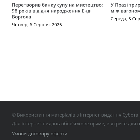
Перетворив банку супу на мистецтво:
У Празі три
98 років від дня народження Енді
між вагоно
Воргола
Середа, 5 Се
Четвер, 6 Серпня, 2026
© Використання матеріалів з інтернет-видання Субота 
Для інтернет-видань обов’язкове пряме, відкрите для 
Умови договору оферти