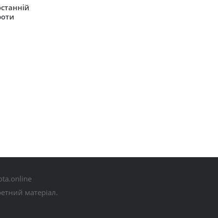
останній
роти
ta.online
ретний матеріал.