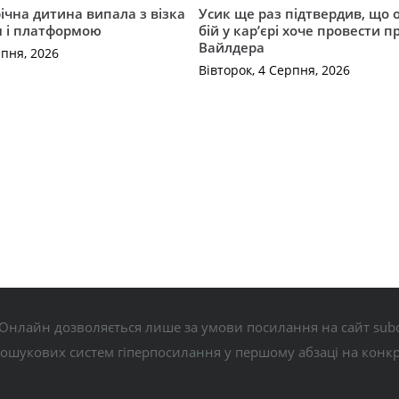
річна дитина випала з візка
Усик ще раз підтвердив, що 
м і платформою
бій у кар’єрі хоче провести п
Вайлдера
рпня, 2026
Вівторок, 4 Серпня, 2026
Онлайн дозволяється лише за умови посилання на сайт subo
пошукових систем гіперпосилання у першому абзаці на конк