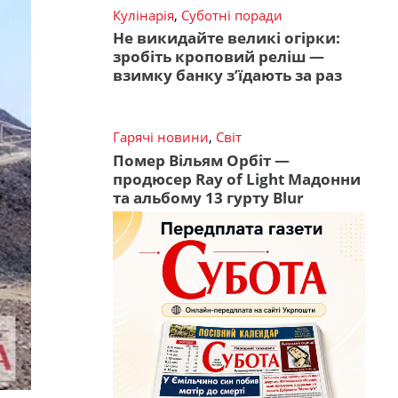
Кулінарія
,
Суботні поради
Не викидайте великі огірки:
зробіть кроповий реліш —
взимку банку з’їдають за раз
Гарячі новини
,
Світ
Помер Вільям Орбіт —
продюсер Ray of Light Мадонни
та альбому 13 гурту Blur