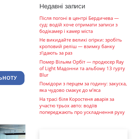
Недавні записи
Після погоні в центрі Бердичева —
суд: водій хоче отримати записи з
бодікамер і камер міста
Не викидайте великі огірки: зробіть
кроповий реліш — взимку банку
з’їдають за раз
Помер Вільям Орбіт — продюсер Ray
of Light Мадонни та альбому 13 гурту
Blur
ЬНОТУ
Помідори з перцем за годину: закуска,
яка чудово смакує до м’яса
На трасі біля Коростеня аварія за
участю трьох авто: водіїв
попереджають про ускладнення руху