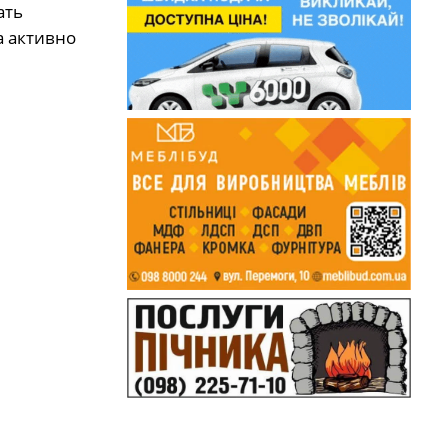
ать
а активно