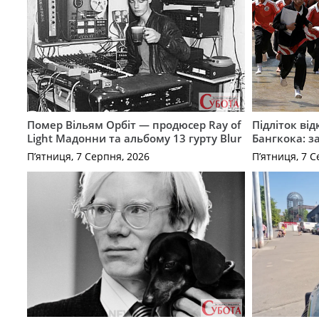
Помер Вільям Орбіт — продюсер Ray of
Підліток від
Light Мадонни та альбому 13 гурту Blur
Бангкока: з
П’ятниця, 7 Серпня, 2026
П’ятниця, 7 С