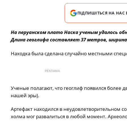
ПІДПИШІТЬСЯ НА НАС 
На перуанском плато Наска ученым удалось обн
Длина геоглифа составляет 37 метров, ширина 
Находка была сделана случайно местными спец
РЕКЛАМА
Ученые полагают, что геоглиф появился более дв
нашей эры).
Артефакт находился в неудовлетворительном сос
холма мог развалиться в любой момент. Археоло