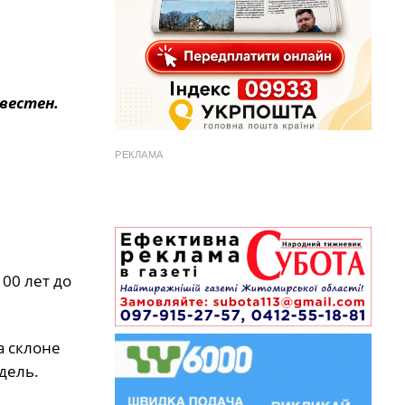
вестен.
РЕКЛАМА
00 лет до
а склоне
дель.