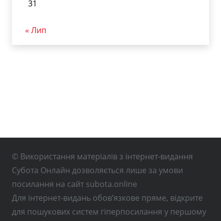
31
« Лип
© Використання матеріалів з інтернет-видання
Субота Онлайн дозволяється лише за умови
посилання на сайт subota.online
Для інтернет-видань обов’язкове пряме, відкрите
для пошукових систем гіперпосилання у першому