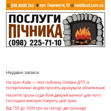
Недавні записи
На трасі Київ — Чоп поблизу Оліївки ДТП із
потерпілими: водіїв просять врахувати обмеження
Насипте трохи соди біля дверей ванної: для чого
господині використовують цей трюк
Від 159 до 1609 грн за гектар: дві громади