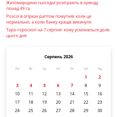
Житомирщини сьогодні розіграють в оренду
понад 49 га
Розсіл в огірках раптом помутнів: коли це
нормально, а коли банку краще викинути
Таро-гороскоп на 7 серпня: кому усміхнеться доля
цього дня
Серпень 2026
Пн
Вт
Ср
Чт
Пт
Сб
Нд
1
2
3
4
5
6
7
8
9
10
11
12
13
14
15
16
17
18
19
20
21
22
23
24
25
26
27
28
29
30