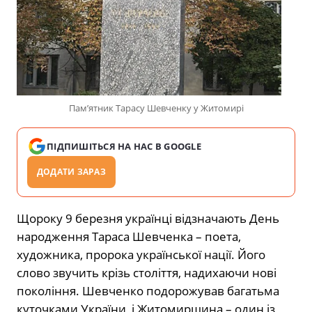
Памʼятник Тарасу Шевченку у Житомирі
ПІДПИШІТЬСЯ НА НАС В GOOGLE
ДОДАТИ ЗАРАЗ
Щороку 9 березня українці відзначають День
народження Тараса Шевченка – поета,
художника, пророка української нації. Його
слово звучить крізь століття, надихаючи нові
покоління. Шевченко подорожував багатьма
куточками України, і Житомирщина – один із