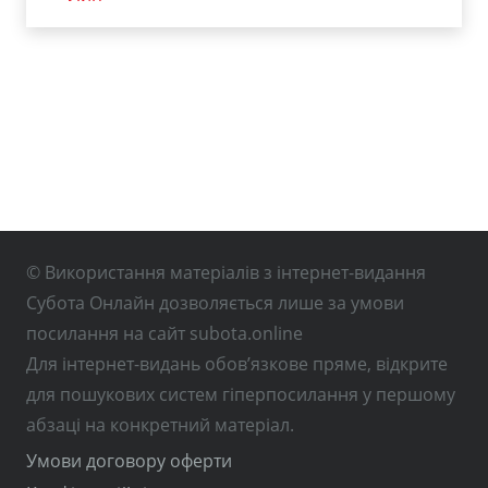
© Використання матеріалів з інтернет-видання
Субота Онлайн дозволяється лише за умови
посилання на сайт subota.online
Для інтернет-видань обов’язкове пряме, відкрите
для пошукових систем гіперпосилання у першому
абзаці на конкретний матеріал.
Умови договору оферти