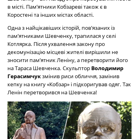
в місті. Пам’ятники Кобзареві також є в
Коростені та інших містах області.
Одна з найцікавіших історій, пов’язаних із
пам’ятниками Шевченку, трапилася у селі
Котлярка. Після ухвалення закону про
декомунізацію місцеві жителі вирішили не
зносити пам’ятник Леніну, а перетворити його
на Тараса Шевченка. Скульптор
Володимир
Герасимчук
змінив риси обличчя, замінив
кепку на книгу «Кобзар» і підкоригував одяг. Так
Ленін перетворився на Шевченка!