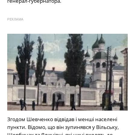
генерал-губернатора.
РЕКЛАМА
Згодом Шевченко відвідав і менші населені
пункти. Відомо, що він зупинявся у Вільську,
Щербинах та Ялинівці, які нині входять до