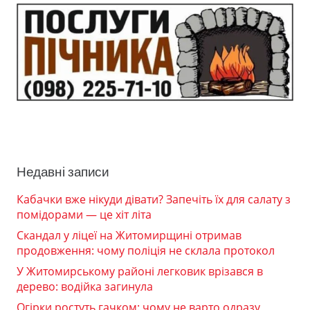
Недавні записи
Кабачки вже нікуди дівати? Запечіть їх для салату з
помідорами — це хіт літа
Скандал у ліцеї на Житомирщині отримав
продовження: чому поліція не склала протокол
У Житомирському районі легковик врізався в
дерево: водійка загинула
Огірки ростуть гачком: чому не варто одразу