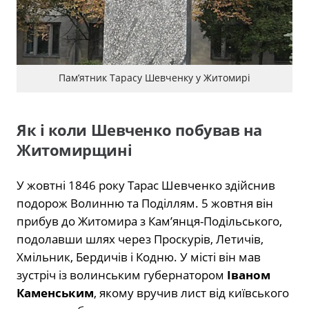
Памʼятник Тарасу Шевченку у Житомирі
Як і коли Шевченко побував на
Житомирщині
У жовтні 1846 року Тарас Шевченко здійснив
подорож Волинню та Поділлям. 5 жовтня він
прибув до Житомира з Кам’янця-Подільського,
подолавши шлях через Проскурів, Летичів,
Хмільник, Бердичів і Кодню. У місті він мав
зустріч із волинським губернатором
Іваном
Каменським
, якому вручив лист від київського