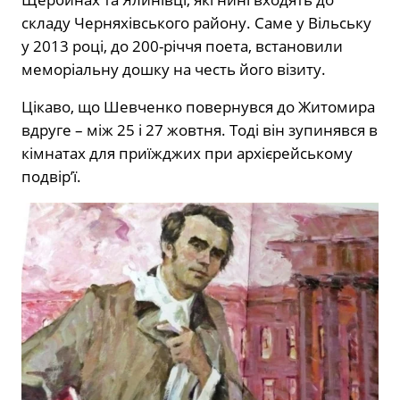
складу Черняхівського району. Саме у Вільську
у 2013 році, до 200-річчя поета, встановили
меморіальну дошку на честь його візиту.
Цікаво, що Шевченко повернувся до Житомира
вдруге – між 25 і 27 жовтня. Тоді він зупинявся в
кімнатах для приїжджих при архієрейському
подвір’ї.