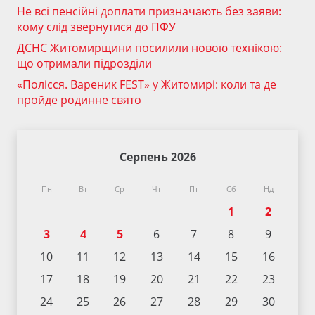
Не всі пенсійні доплати призначають без заяви:
кому слід звернутися до ПФУ
ДСНС Житомирщини посилили новою технікою:
що отримали підрозділи
«Полісся. Вареник FEST» у Житомирі: коли та де
пройде родинне свято
Серпень 2026
Пн
Вт
Ср
Чт
Пт
Сб
Нд
1
2
3
4
5
6
7
8
9
10
11
12
13
14
15
16
17
18
19
20
21
22
23
24
25
26
27
28
29
30