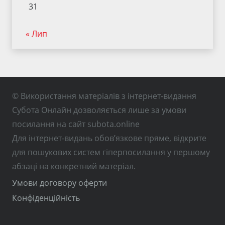
31
« Лип
© Використання матеріалів з інтернет-видання
Субота Онлайн дозволяється лише за умови
посилання на сайт subota.online
Для інтернет-видань обов’язкове пряме, відкрите
для пошукових систем гіперпосилання у першому
абзаці на конкретний матеріал.
Умови договору оферти
Конфіденційність