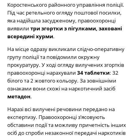
Коростенського районного управління поліції.
Під час ретельного огляду поштової посилки,
яка надійшла засудженому, правоохоронці
виявили
три згортки з пігулками, заховані
всередині хурми
.
На місце одразу викликали слідчо-оперативну
групу поліції та повідомили окружну
прокуратуру. У ході огляду вилучених згортків
правоохоронці нарахували
34 таблетки
: 32
білого та 2 жовтого кольору. За зовнішніми
ознаками вони схожі на наркотичний засіб
метадон
.
Наразі всі вилучені речовини передано на
експертизу. Правоохоронці з’ясовують
обставини події та можливу причетність інших
осіб до спроби незаконної передачі наркотиків