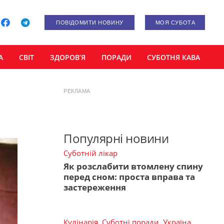
ПОВІДОМИТИ НОВИНУ
МОЯ СУБОТА
А
СВІТ
ЗДОРОВ’Я
ПОРАДИ
СУБОТНЯ КАВА
РЕКЛАМА
Популярні новини
Суботній лікар
Як розслабити втомлену спину
перед сном: проста вправа та
застереження
Кулінарія
,
Суботні поради
,
Україна