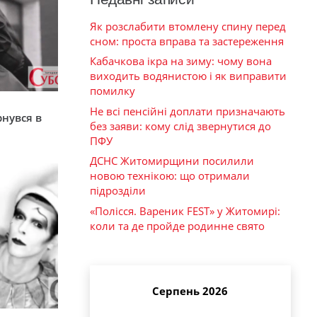
Як розслабити втомлену спину перед
сном: проста вправа та застереження
Кабачкова ікра на зиму: чому вона
виходить водянистою і як виправити
помилку
я
Не всі пенсійні доплати призначають
рнувся в
без заяви: кому слід звернутися до
ПФУ
ДСНС Житомирщини посилили
новою технікою: що отримали
підрозділи
«Полісся. Вареник FEST» у Житомирі:
коли та де пройде родинне свято
Серпень 2026