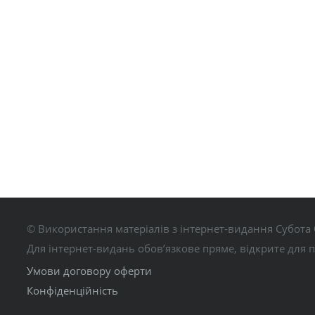
© Використання матеріалів з інтернет-видання Субота 
Для інтернет-видань обов’язкове пряме, відкрите для 
Умови договору оферти
Конфіденційність