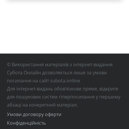
© Використання матеріалів з інтернет-видання
Субота Онлайн дозволяється лише за умови
посилання на сайт subota.online
Для інтернет-видань обов’язкове пряме, відкрите
для пошукових систем гіперпосилання у першому
абзаці на конкретний матеріал.
Умови договору оферти
Конфіденційність