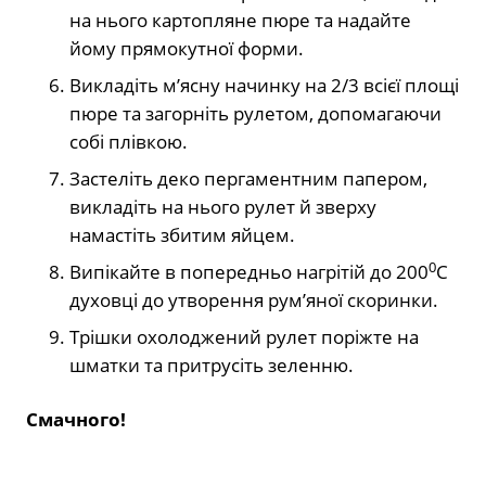
на нього картопляне пюре та надайте
йому прямокутної форми.
Викладіть м’ясну начинку на 2/3 всієї площі
пюре та загорніть рулетом, допомагаючи
собі плівкою.
Застеліть деко пергаментним папером,
викладіть на нього рулет й зверху
намастіть збитим яйцем.
0
Випікайте в попередньо нагрітій до 200
С
духовці до утворення рум’яної скоринки.
Трішки охолоджений рулет поріжте на
шматки та притрусіть зеленню.
Смачного!