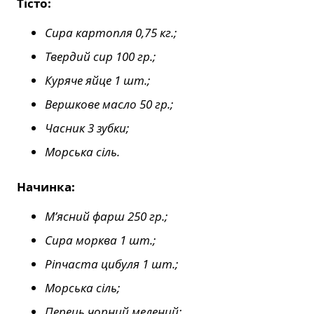
Тіст
о
:
Сира картопля 0,75 кг.;
Твердий сир 100 гр.;
Куряче яйце 1 шт.;
Вершкове масло 50 гр.;
Часник 3 зубки;
Морська сіль.
Начинк
а
:
М’ясний фарш 250 гр.;
Сира морква 1 шт.;
Ріпчаста цибуля 1 шт.;
Морська сіль;
Перець чорний мелений;