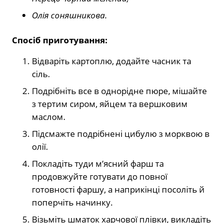
Олія соняшникова.
Спосіб п
риготування:
Відваріть картоплю, додайте часник та
сіль.
Подрібніть все в однорідне пюре, мішайте
з тертим сиром, яйцем та вершковим
маслом.
Підсмажте подрібнені цибулю з морквою в
олії.
Покладіть туди м’ясний фарш та
продовжуйте готувати до повної
готовності фаршу, а наприкінці посоліть й
поперчіть начинку.
Візьміть шматок харчової плівки, викладіть