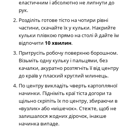
еластичним і абсолютно не липнути до
рук.
Розділіть готове тісто на чотири рівні
частини, скачайте їх у кульки. Накрийте
кульки плівкою прямо на столі й дайте їм
відпочити
10 хвилин
.
Притрусіть робочу поверхню борошном.
Візьміть одну кульку і пальцями, без
качалки, акуратно розтягніть її від центру
до країв у плаский круглий млинець.
По центру викладіть чверть картопляної
начинки. Підніміть краї тіста догори та
щільно скріпіть їх по центру, збираючи в
«вузлик» або «мішечок». Стежте, щоб не
залишалося жодних дірочок, інакше
начинка випаде.