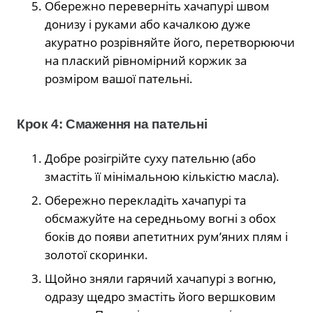
Обережно переверніть хачапурі швом
донизу і руками або качалкою дуже
акуратно розрівняйте його, перетворюючи
на плаский рівномірний коржик за
розміром вашої пательні.
Крок 4: Смаження на пательні
Добре розігрійте суху пательню (або
змастіть її мінімальною кількістю масла).
Обережно перекладіть хачапурі та
обсмажуйте на середньому вогні з обох
боків до появи апетитних рум’яних плям і
золотої скоринки.
Щойно зняли гарячий хачапурі з вогню,
одразу щедро змастіть його вершковим