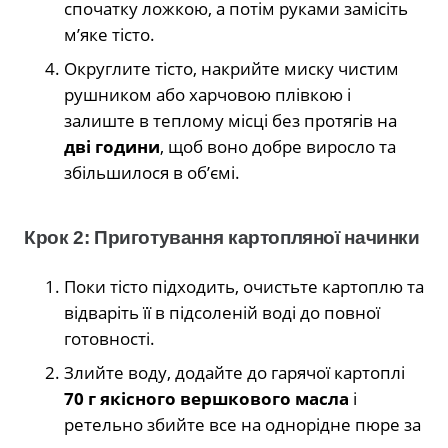
спочатку ложкою, а потім руками замісіть
м’яке тісто.
Округлите тісто, накрийте миску чистим
рушником або харчовою плівкою і
залиште в теплому місці без протягів на
дві години
, щоб воно добре виросло та
збільшилося в об’ємі.
Крок 2: Приготування картопляної начинки
Поки тісто підходить, очистьте картоплю та
відваріть її в підсоленій воді до повної
готовності.
Злийте воду, додайте до гарячої картоплі
70 г якісного вершкового масла
і
ретельно збийте все на однорідне пюре за