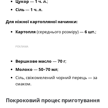
Цукор
—
1 ч. л.
;
Сіль
—
1 ч. л.
Для ніжної картопляної начинки:
Картопля
(середнього розміру) —
6 шт.
;
РЕКЛАМА
Вершкове масло
—
70 г
;
Молоко
—
50–70 мл
;
Сіль, свіжомелений чорний перець — за
смаком.
Покроковий процес приготування