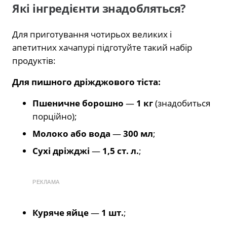
Які інгредієнти знадобляться?
Для приготування чотирьох великих і
апетитних хачапурі підготуйте такий набір
продуктів:
Для пишного дріжджового тіста:
Пшеничне борошно
—
1 кг
(знадобиться
порційно);
Молоко або вода
—
300 мл
;
Сухі дріжджі
—
1,5 ст. л.
;
РЕКЛАМА
Куряче яйце
—
1 шт.
;