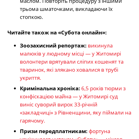
маслом. Повторіть процедуру з іншими
трьома шматочками, викладаючи їх
стопкою.
Читайте також на «Субота онлайн»:
Зоозахисний репортаж:
викинула
малюків у людному місці — у Житомирі
волонтери врятували сліпих кошенят та
тваринок, які злякано ховалися в трубі
укриття.
Кримінальна хроніка:
6,5 років тюрми з
конфіскацією майна — у Житомирі суд
виніс суворий вирок 33-річній
«закладчиці» з Рівненщини, яку піймали на
гарячому.
Призи передплатникам:
фортуна