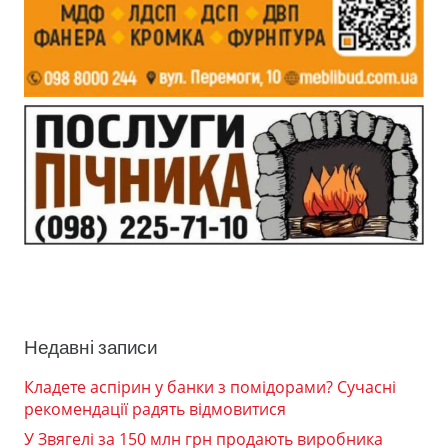
Недавні записи
Кладете аспірин у банки з помідорами? Сучасні
рекомендації радять відмовитися
У Звягелі за 150 млн грн продають виробника