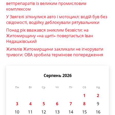
ветпрепаратів із великим промисловим
комплексом
У Звягелі зіткнулися авто і мотоцикл: водій був без
свідомості, водійку деблокували рятувальники
Понад рік вважався зниклим безвісти: на
Житомирщину «на щиті» повертається Іван
Недашківський
Жителів Житомирщини закликали не ігнорувати
тривоги: ОВА зробила термінове попередження
Серпень 2026
Пн
Вт
Ср
Чт
Пт
Сб
Нд
1
2
3
4
5
6
7
8
9
10
11
12
13
14
15
16