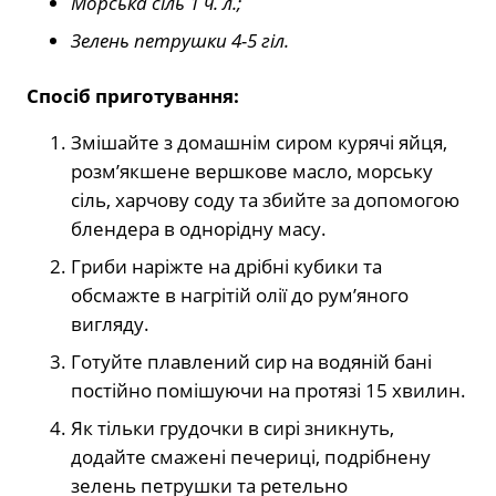
Морська сіль 1 ч. л.;
Зелень петрушки 4-5 гіл.
Спосіб приготування:
Змішайте з домашнім сиром курячі яйця,
розм’якшене вершкове масло, морську
сіль, харчову соду та збийте за допомогою
блендера в однорідну масу.
Гриби наріжте на дрібні кубики та
обсмажте в нагрітій олії до рум’яного
вигляду.
Готуйте плавлений сир на водяній бані
постійно помішуючи на протязі 15 хвилин.
Як тільки грудочки в сирі зникнуть,
додайте смажені печериці, подрібнену
зелень петрушки та ретельно