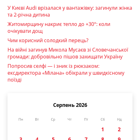
У Києві Audi врізалася у вантажівку: загинули жінка
та 2-річна дитина
Житомирщину накриє тепло до +30°: коли
очікувати дощ
Чим корисний солодкий перець?
На війні загинув Микола Мусаєв зі Словечанської
громади: добровільно пішов захищати Україну
Попросив селфі — і зник із рюкзаком:
ексдиректора «Мілана» обікрали у швидкісному
поїзді
Серпень 2026
Пн
Вт
Ср
Чт
Пт
Сб
Нд
1
2
3
4
5
6
7
8
9