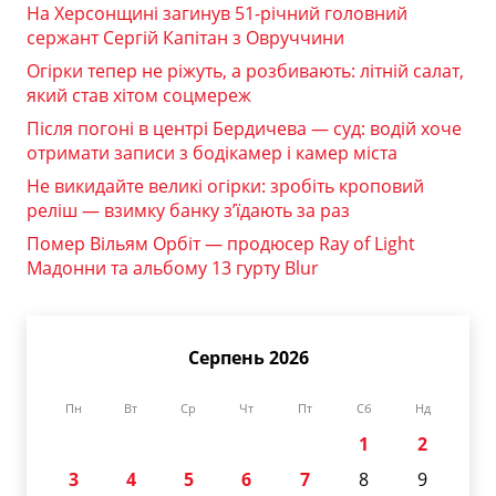
На Херсонщині загинув 51-річний головний
сержант Сергій Капітан з Овруччини
Огірки тепер не ріжуть, а розбивають: літній салат,
який став хітом соцмереж
Після погоні в центрі Бердичева — суд: водій хоче
отримати записи з бодікамер і камер міста
Не викидайте великі огірки: зробіть кроповий
реліш — взимку банку з’їдають за раз
Помер Вільям Орбіт — продюсер Ray of Light
Мадонни та альбому 13 гурту Blur
Серпень 2026
Пн
Вт
Ср
Чт
Пт
Сб
Нд
1
2
3
4
5
6
7
8
9