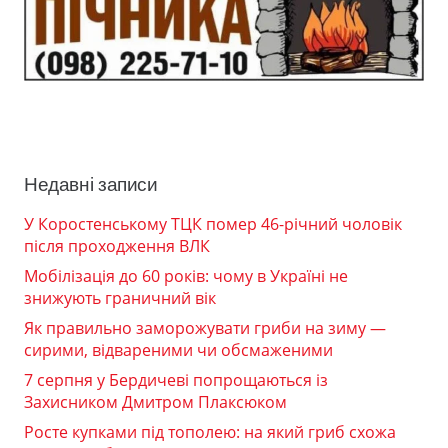
Недавні записи
У Коростенському ТЦК помер 46-річний чоловік
після проходження ВЛК
Мобілізація до 60 років: чому в Україні не
знижують граничний вік
Як правильно заморожувати гриби на зиму —
сирими, відвареними чи обсмаженими
7 серпня у Бердичеві попрощаються із
Захисником Дмитром Плаксюком
Росте купками під тополею: на який гриб схожа