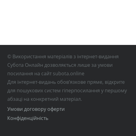
© Використання матеріалів з інтернет-видання
Субота Онлайн дозволяється лише за умови
посилання на сайт subota.online
Для інтернет-видань обов’язкове пряме, відкрите
для пошукових систем гіперпосилання у першому
абзаці на конкретний матеріал.
Умови договору оферти
Конфіденційність