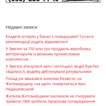
Недавні записи
Кладете аспірин у банки з помідорами? Сучасні
рекомендації радять відмовитися
У Звягелі за 150 млн грн продають виробника
ветпрепаратів із великим промисловим
комплексом
У Звягелі зіткнулися авто і мотоцикл: водій був без
свідомості, водійку деблокували рятувальники
Понад рік вважався зниклим безвісти: на
Житомирщину «на щиті» повертається Іван
Недашківський
Жителів Житомирщини закликали не ігнорувати
тривоги: ОВА зробила термінове попередження