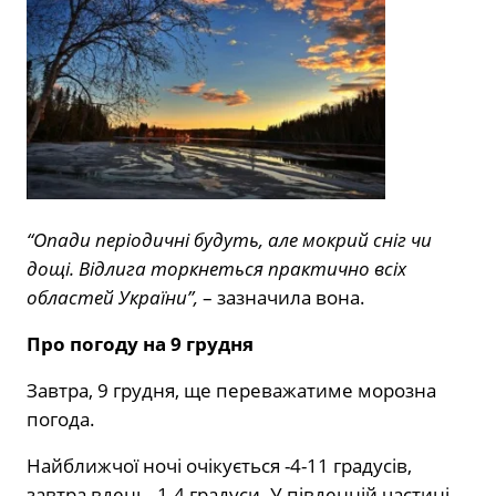
“Опади періодичні будуть, але мокрий сніг чи
дощі. Відлига торкнеться практично всіх
областей України”,
– зазначила вона.
Про погоду на 9 грудня
Завтра, 9 грудня, ще переважатиме морозна
погода.
Найближчої ночі очікується -4-11 градусів,
завтра вдень -1-4 градуси. У південній частині