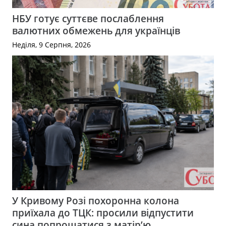
НБУ готує суттєве послаблення
валютних обмежень для українців
Неділя, 9 Серпня, 2026
У Кривому Розі похоронна колона
приїхала до ТЦК: просили відпустити
сина попрощатися з матір’ю