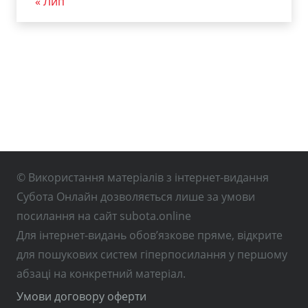
« Лип
© Використання матеріалів з інтернет-видання
Субота Онлайн дозволяється лише за умови
посилання на сайт subota.online
Для інтернет-видань обов’язкове пряме, відкрите
для пошукових систем гіперпосилання у першому
абзаці на конкретний матеріал.
Умови договору оферти