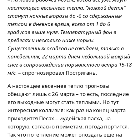
настоящего весеннего тепла, “ложкой дегтя”
станут ночные морозы до -6 со сдержанным
теплом в дневное время, всего от 1 до 6
градусов выше нуля. Температурный фон в
пределах и несколько ниже нормы.
Существенных осадков не ожидаем, только в
понедельник, 22 марта днем ​​небольшой мокрый
снег в сопровождении порывистого ветра 15-18
м/с,
– спрогнозировал Постригань.
А настоящее весеннее тепло прогнозы
обещают лишь с 26 марта – то есть, последние
его выходные могут стать теплыми. Но тут
интересная коллизия: как раз на конец марта
приходится Песах – иудейская пасха, на
которую, согласно приметам, погода портится.
Так что потепление может опоздать еще на