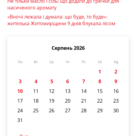
Не тільки масло і сіль: що додати до гречки для
насиченого аромату
«Вночі лежала і думала: що буде, то буде»:
жителька Житомирщини 9 днів блукала лісом
Серпень 2026
Пн
Вт
Ср
Чт
Пт
Сб
Нд
1
2
3
4
5
6
7
8
9
10
11
12
13
14
15
16
17
18
19
20
21
22
23
24
25
26
27
28
29
30
31