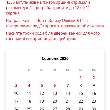
4336 вступників на Житомирщині отримали
рекомендації: що треба зробити до 18:00 11
серпня
На трасі Київ — Чоп поблизу Оліївки ДТП із
потерпілими: водіїв просять врахувати обмеження
Насипте трохи соди біля дверей ванної: для чого
господині використовують цей трюк
Серпень 2026
Пн
Вт
Ср
Чт
Пт
Сб
Нд
1
2
3
4
5
6
7
8
9
10
11
12
13
14
15
16
17
18
19
20
21
22
23
24
25
26
27
28
29
30