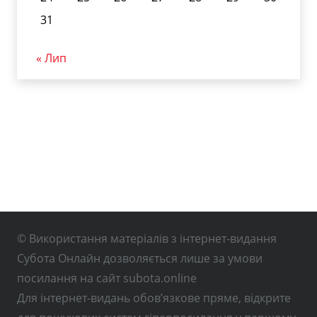
31
« Лип
© Використання матеріалів з інтернет-видання
Субота Онлайн дозволяється лише за умови
посилання на сайт subota.online
Для інтернет-видань обов’язкове пряме, відкрите