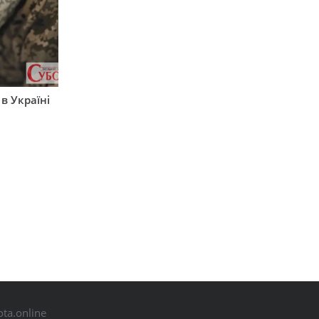
 в Україні
ta.online