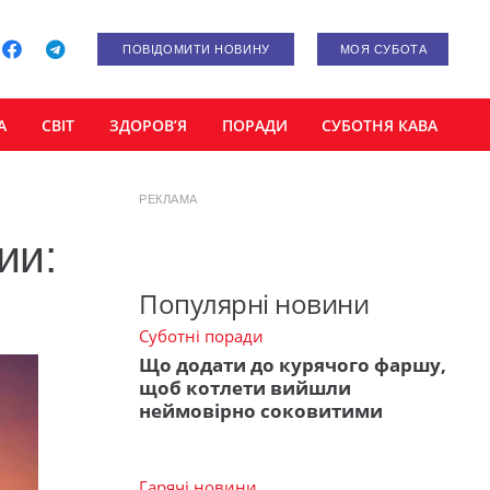
ПОВІДОМИТИ НОВИНУ
МОЯ СУБОТА
А
СВІТ
ЗДОРОВ’Я
ПОРАДИ
СУБОТНЯ КАВА
РЕКЛАМА
ии:
Популярні новини
Суботні поради
Що додати до курячого фаршу,
щоб котлети вийшли
неймовірно соковитими
Гарячі новини