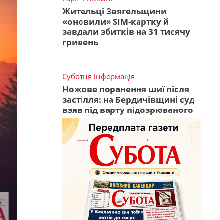
Жительці Звягельщини
«оновили» SIM-картку й
завдали збитків на 31 тисячу
гривень
Суботня інформація
Ножове поранення шиї після
застілля: на Бердичівщині суд
взяв під варту підозрюваного