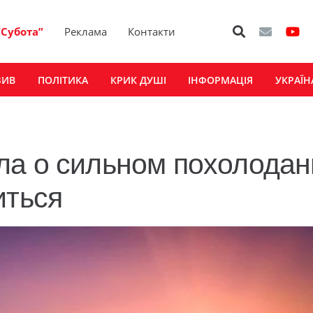
“Субота”
Реклама
Контакти
ЗИВ
ПОЛІТИКА
КРИК ДУШІ
ІНФОРМАЦІЯ
УКРАЇН
ла о сильном похолодан
иться