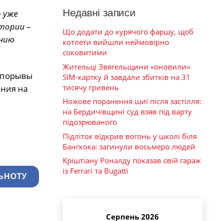
Недавні записи
 уже
тории –
Що додати до курячого фаршу, щоб
ению
котлети вийшли неймовірно
соковитими
Жительці Звягельщини «оновили»
, порывы
SIM-картку й завдали збитків на 31
тисячу гривень
ения на
Ножове поранення шиї після застілля:
на Бердичівщині суд взяв під варту
підозрюваного
Підліток відкрив вогонь у школі біля
Бангкока: загинули восьмеро людей
Кріштіану Роналду показав свій гараж
із Ferrari та Bugatti
ЬНОТУ
Серпень 2026