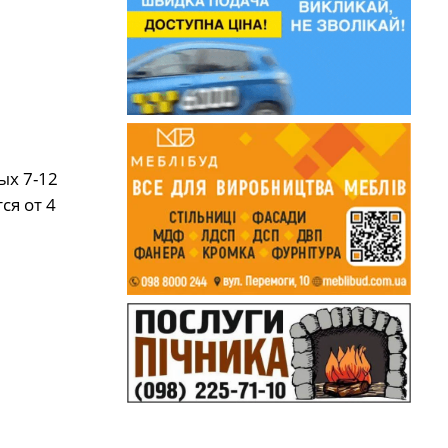
ых 7-12
ся от 4