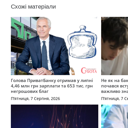
Схожі матеріали
Голова ПриватБанку отримав у липні
Не як на ба
4,46 млн грн зарплати та 653 тис. грн
почався вст
негрошових благ
важливо зн
П’ятниця, 7 Серпня, 2026
П’ятниця, 7 С