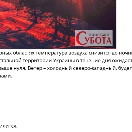
рных областях температура воздуха снизится до ночн
 остальной территории Украины в течение дня ожидает
в выше нуля. Ветер – холодный северо-западный, будет
вами.
илится.