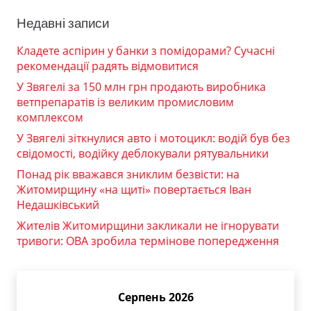
Недавні записи
Кладете аспірин у банки з помідорами? Сучасні
рекомендації радять відмовитися
У Звягелі за 150 млн грн продають виробника
ветпрепаратів із великим промисловим
комплексом
У Звягелі зіткнулися авто і мотоцикл: водій був без
свідомості, водійку деблокували рятувальники
Понад рік вважався зниклим безвісти: на
Житомирщину «на щиті» повертається Іван
Недашківський
Жителів Житомирщини закликали не ігнорувати
тривоги: ОВА зробила термінове попередження
Серпень 2026