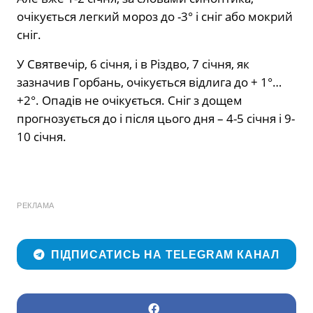
очікується легкий мороз до -3° і сніг або мокрий
сніг.
У Святвечір, 6 січня, і в Різдво, 7 січня, як
зазначив Горбань, очікується відлига до + 1°…
+2°. Опадів не очікується. Сніг з дощем
прогнозується до і після цього дня – 4-5 січня і 9-
10 січня.
РЕКЛАМА
ПІДПИСАТИСЬ НА TELEGRAM КАНАЛ