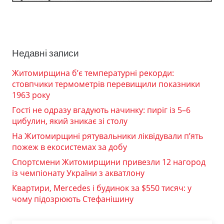
Недавні записи
Житомирщина б’є температурні рекорди:
стовпчики термометрів перевищили показники
1963 року
Гості не одразу вгадують начинку: пиріг із 5–6
цибулин, який зникає зі столу
На Житомирщині рятувальники ліквідували п’ять
пожеж в екосистемах за добу
Спортсмени Житомирщини привезли 12 нагород
із чемпіонату України з акватлону
Квартири, Mercedes і будинок за $550 тисяч: у
чому підозрюють Стефанішину