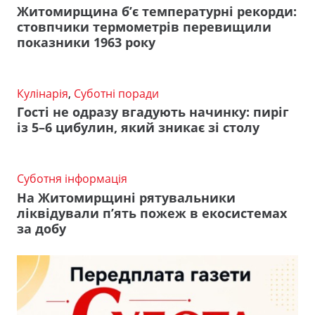
Житомирщина б’є температурні рекорди:
стовпчики термометрів перевищили
показники 1963 року
Кулінарія
,
Суботні поради
Гості не одразу вгадують начинку: пиріг
із 5–6 цибулин, який зникає зі столу
Суботня інформація
На Житомирщині рятувальники
ліквідували п’ять пожеж в екосистемах
за добу