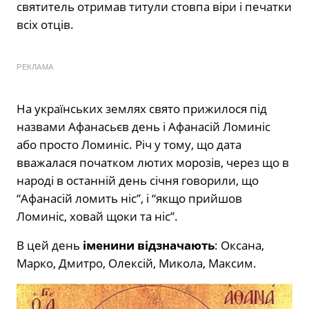
святитель отримав титули стовпа віри і печатки
всіх отців.
РЕКЛАМА
На українських землях свято прижилося під
назвами Афанасьєв день і Афанасій Ломиніс
або просто Ломиніс. Річ у тому, що дата
вважалася початком лютих морозів, через що в
народі в останній день січня говорили, що
“Афанасій ломить ніс”, і “якщо прийшов
Ломиніс, ховай щоки та ніс”.
В цей день
іменини відзначають
: Оксана,
Марко, Дмитро, Олексій, Микола, Максим.