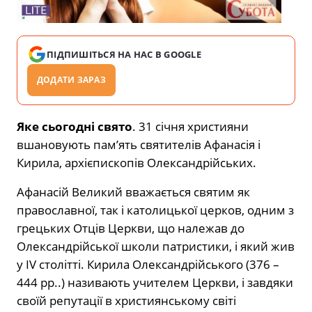
ПІДПИШІТЬСЯ НА НАС В GOOGLE
ДОДАТИ ЗАРАЗ
Яке сьогодні свято
. 31 січня християни
вшановують пам’ять святителів Афанасія і
Кирила, архієпископів Олександрійських.
Афанасій Великий вважається святим як
православної, так і католицької церков, одним з
грецьких Отців Церкви, що належав до
Олександрійської школи патристики, і який жив
у IV столітті. Кирила Олександрійського (376 –
444 рр..) називають учителем Церкви, і завдяки
своїй репутації в християнському світі