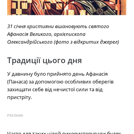
31 січня християни вшановують святого
Афанасія Великого, архієпископа
Олександрійського (фото з відкритих джерел)
Традиції цього дня
У давнину було прийнято день Афанасія
(Панаса) за допомогою особливих оберегів
захищати себе від нечистої сили та від
пристріту.
РЕКЛАМА
Часто для таких цілей використовували будяк,