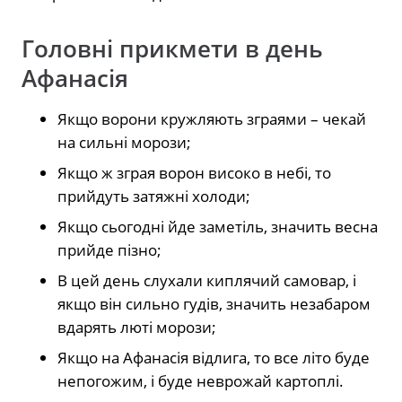
Головні прикмети в день
Афанасія
Якщо ворони кружляють зграями – чекай
на сильні морози;
Якщо ж зграя ворон високо в небі, то
прийдуть затяжні холоди;
Якщо сьогодні йде заметіль, значить весна
прийде пізно;
В цей день слухали киплячий самовар, і
якщо він сильно гудів, значить незабаром
вдарять люті морози;
Якщо на Афанасія відлига, то все літо буде
непогожим, і буде неврожай картоплі.