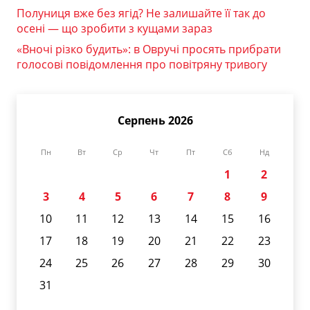
Полуниця вже без ягід? Не залишайте її так до
осені — що зробити з кущами зараз
«Вночі різко будить»: в Овручі просять прибрати
голосові повідомлення про повітряну тривогу
Серпень 2026
Пн
Вт
Ср
Чт
Пт
Сб
Нд
1
2
3
4
5
6
7
8
9
10
11
12
13
14
15
16
17
18
19
20
21
22
23
24
25
26
27
28
29
30
31