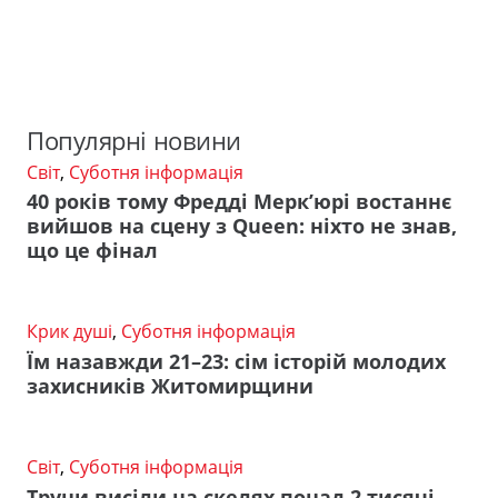
Популярні новини
Світ
,
Суботня інформація
40 років тому Фредді Мерк’юрі востаннє
вийшов на сцену з Queen: ніхто не знав,
що це фінал
Крик душі
,
Суботня інформація
Їм назавжди 21–23: сім історій молодих
захисників Житомирщини
Світ
,
Суботня інформація
Труни висіли на скелях понад 2 тисячі