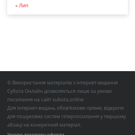
« Лип
© Використання матеріалів з інтернет-видання
Субота Онлайн дозволяється лише за умови
посилання на сайт subota.online
Для інтернет-видань обов’язкове пряме, відкрите
для пошукових систем гіперпосилання у першому
абзаці на конкретний матеріал.
Умови договору оферти