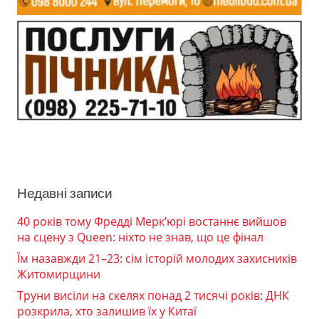
Недавні записи
40 років тому Фредді Мерк’юрі востаннє вийшов
на сцену з Queen: ніхто не знав, що це фінал
Їм назавжди 21–23: сім історій молодих захисників
Житомирщини
Труни висіли на скелях понад 2 тисячі років: ДНК
розкрила, хто залишив їх у Китаї