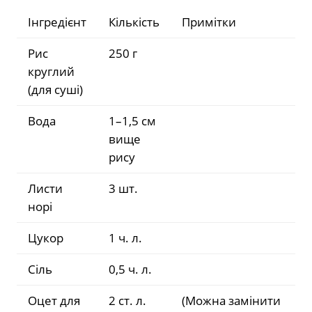
Інгредієнт
Кількість
Примітки
Рис
250 г
круглий
(для суші)
Вода
1–1,5 см
вище
рису
Листи
3 шт.
норі
Цукор
1 ч. л.
Сіль
0,5 ч. л.
Оцет для
2 ст. л.
(Можна замінити