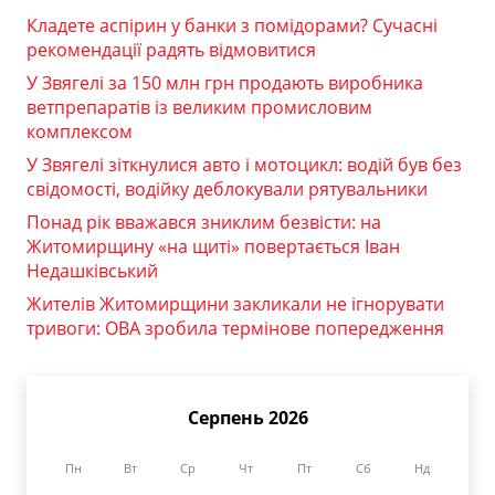
Кладете аспірин у банки з помідорами? Сучасні
рекомендації радять відмовитися
У Звягелі за 150 млн грн продають виробника
ветпрепаратів із великим промисловим
комплексом
У Звягелі зіткнулися авто і мотоцикл: водій був без
свідомості, водійку деблокували рятувальники
Понад рік вважався зниклим безвісти: на
Житомирщину «на щиті» повертається Іван
Недашківський
Жителів Житомирщини закликали не ігнорувати
тривоги: ОВА зробила термінове попередження
Серпень 2026
Пн
Вт
Ср
Чт
Пт
Сб
Нд