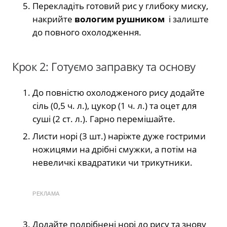
Перекладіть готовий рис у глибоку миску,
накрийте
вологим рушником
і залиште
до повного охолодження.
Крок 2: Готуємо заправку та основу
До повністю охолодженого рису додайте
сіль (0,5 ч. л.), цукор (1 ч. л.) та оцет для
суші (2 ст. л.). Гарно перемішайте.
Листи норі (3 шт.) наріжте дуже гострими
ножицями на дрібні смужки, а потім на
невеличкі квадратики чи трикутники.
РЕКЛАМА
Додайте подрібнені норі до рису та знову