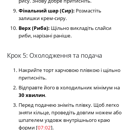
рису. Знову добре притисніть.
Фінальний шар (Сир):
Розмастіть
залишки крем-сиру.
Верх (Риба):
Щільно викладіть слайси
риби, нарізані раніше.
Крок 5: Охолодження та подача
Накрийте торт харчовою плівкою і щільно
притисніть.
Відправте його в холодильник мінімум на
30 хвилин
.
Перед подачею зніміть плівку. Щоб легко
зняти кільце, проведіть довгим ножем або
шпателем уздовж внутрішнього краю
форми [
07:02
].