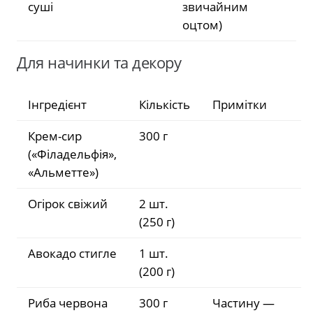
суші
звичайним
оцтом)
Для начинки та декору
Інгредієнт
Кількість
Примітки
Крем-сир
300 г
(«Філадельфія»,
«Альметте»)
Огірок свіжий
2 шт.
(250 г)
Авокадо стигле
1 шт.
(200 г)
Риба червона
300 г
Частину —