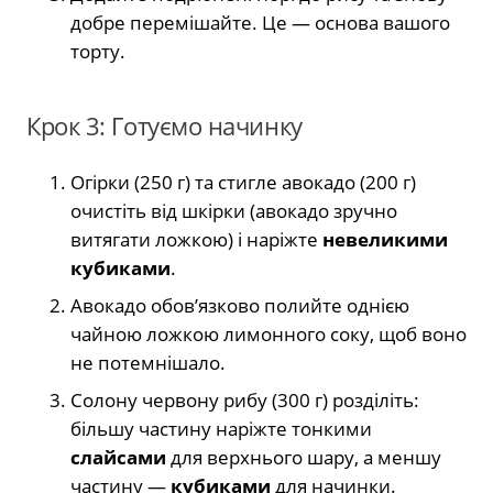
добре перемішайте. Це — основа вашого
торту.
Крок 3: Готуємо начинку
Огірки (250 г) та стигле авокадо (200 г)
очистіть від шкірки (авокадо зручно
витягати ложкою) і наріжте
невеликими
кубиками
.
Авокадо обов’язково полийте однією
чайною ложкою лимонного соку, щоб воно
не потемнішало.
Солону червону рибу (300 г) розділіть:
більшу частину наріжте тонкими
слайсами
для верхнього шару, а меншу
частину —
кубиками
для начинки.