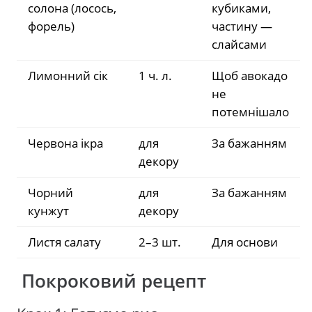
солона (лосось,
кубиками,
форель)
частину —
слайсами
Лимонний сік
1 ч. л.
Щоб авокадо
не
потемнішало
Червона ікра
для
За бажанням
декору
Чорний
для
За бажанням
кунжут
декору
Листя салату
2–3 шт.
Для основи
Покроковий рецепт