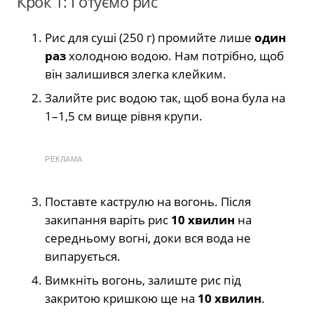
Крок 1: Готуємо рис
Рис для суші (250 г) промийте лише
один
раз
холодною водою. Нам потрібно, щоб
він залишився злегка клейким.
Залийте рис водою так, щоб вона була на
1–1,5 см вище рівня крупи.
РЕКЛАМА
Поставте каструлю на вогонь. Після
закипання варіть рис
10 хвилин
на
середньому вогні, доки вся вода не
випарується.
Вимкніть вогонь, залиште рис під
закритою кришкою ще на
10 хвилин
.