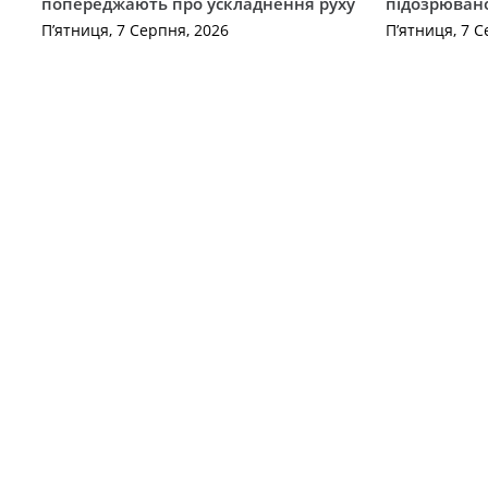
попереджають про ускладнення руху
підозрюван
П’ятниця, 7 Серпня, 2026
П’ятниця, 7 С