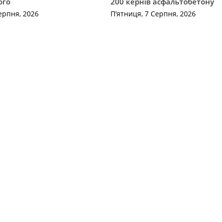
ого
200 кернів асфальтобетону
ерпня, 2026
П’ятниця, 7 Серпня, 2026