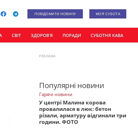
ПОВІДОМИТИ НОВИНУ
МОЯ СУБОТА
А
СВІТ
ЗДОРОВ’Я
ПОРАДИ
СУБОТНЯ КАВА
РЕКЛАМА
Популярні новини
Гарячі новини
У центрі Малина корова
провалилася в люк: бетон
різали, арматуру відгинали три
години. ФОТО