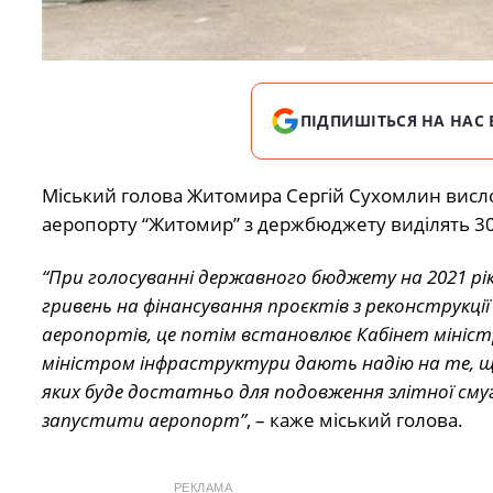
ПІДПИШІТЬСЯ НА НАС 
Міський голова Житомира Сергій Сухомлин висло
аеропорту “Житомир” з держбюджету виділять 30
“При голосуванні державного бюджету на 2021 рік
гривень на фінансування проєктів з реконструкці
аеропортів, це потім встановлює Кабінет міністрі
міністром інфраструктури дають надію на те, 
яких буде достатньо для подовження злітної смуги 
запустити аеропорт”
, – каже міський голова.
РЕКЛАМА