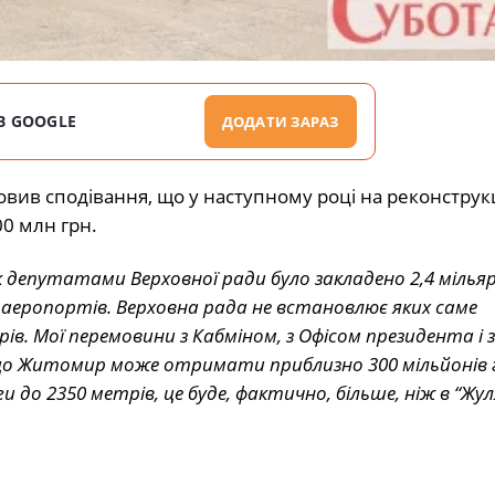
В GOOGLE
ДОДАТИ ЗАРАЗ
вив сподівання, що у наступному році на реконструк
0 млн грн.
 депутатами Верховної ради було закладено 2,4 мілья
ї аеропортів. Верховна рада не встановлює яких саме
в. Мої перемовини з Кабміном, з Офісом президента і з
що Житомир може отримати приблизно 300 мільйонів 
до 2350 метрів, це буде, фактично, більше, ніж в “Жуля