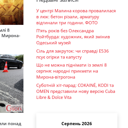
У центрі Малина корова провалилася
в люк: бетон різали, арматуру
відгинали три години. ФОТО
млі 8
П’ять років без Олександра
а Мирона-
Ройтбурда: художник, який змінив
Одеський музей
Сіль для закруток: чи справді Е536
псує огірки та капусту
Що не можна піднімати із землі 8
серпня: народні прикмети на
Мирона-вітрогона
Суботній хіт-парад: COKAINÉ, KODI та
OMEN представили нову версію Cuba
Libre & Dolce Vita
у
или понад
Серпень 2026