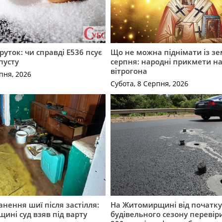
руток: чи справді Е536 псує
Що не можна піднімати із зе
пусту
серпня: народні прикмети н
вітрогона
пня, 2026
Субота, 8 Серпня, 2026
нення шиї після застілля:
На Житомирщині від початк
щині суд взяв під варту
будівельного сезону перевір