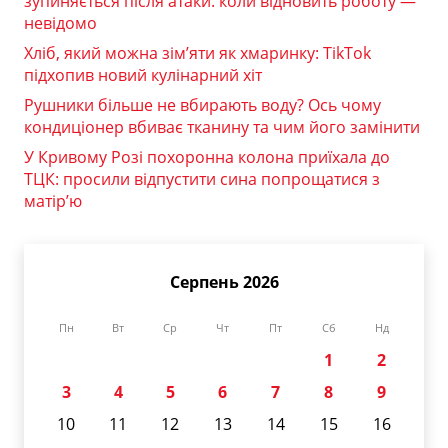
зупиняється після атаки: коли відновить роботу —
невідомо
Хліб, який можна зім’яти як хмаринку: TikTok
підхопив новий кулінарний хіт
Рушники більше не вбирають воду? Ось чому
кондиціонер вбиває тканину та чим його замінити
У Кривому Розі похоронна колона приїхала до
ТЦК: просили відпустити сина попрощатися з
матір’ю
Серпень 2026
Пн
Вт
Ср
Чт
Пт
Сб
Нд
1
2
3
4
5
6
7
8
9
10
11
12
13
14
15
16