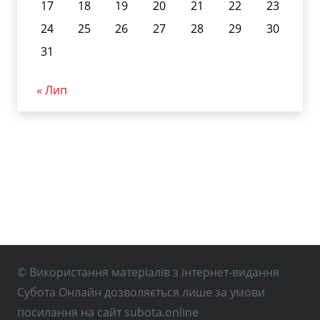
17
18
19
20
21
22
23
24
25
26
27
28
29
30
31
« Лип
© Використання матеріалів з інтернет-видання
Субота Онлайн дозволяється лише за умови
посилання на сайт subota.online