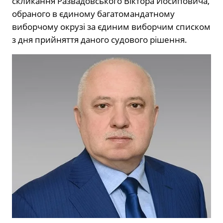
скликання Развадовського Віктора Йосиповича,
обраного в єдиному багатомандатному
виборчому окрузі за єдиним виборчим списком
з дня прийняття даного судового рішення.