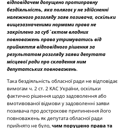
відповідачем допущено протиправну
бездіяльність, яка полягає у не здійсненні
належного розгляду заяв позивача, оскільки
вищезазначеними нормами права не
закріплено за суб`єктом владних
повноважень права утримуватись від
прийняття відповідного рішення за
результатом розгляду заяви депутата
місцевої ради про складення ним
депутатських повноважень
.
Така бездіяльність обласної ради не відповідає
вимогам ч. 2 ст. 2 КАС України, оскільки
фактично рішення щодо задоволення або
вмотивованої відмови у задоволенні заяви
позивача про дострокове припинення його
повноважень як депутата обласної ради
прийнято не було,
чим порушено права та