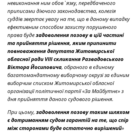
невиконання ним обов`язку, передбаченого
приписами діючого законодавства, колегія
суддів звертає увагу на те, що в даному випадку
ефективним способом захисту порушеного
права буде
задоволення позову в цій частині
та прийняття рішення, яким припинити
повноваження депутата Житомирської
обласної ради VІІІ скликання Развадовського
Віктора Йосиповича
, обраного в єдиному
багатомандатному виборчому окрузі за єдиним
виборчим списком Житомирської обласної
організації політичної партії «За Майбутнє» з
дня прийняття даного судового рішення.
При цьому,
задоволення позову таким шляхом
є дотриманням судом гарантій на те, що спір
між сторонами буде остаточно вирішений
»