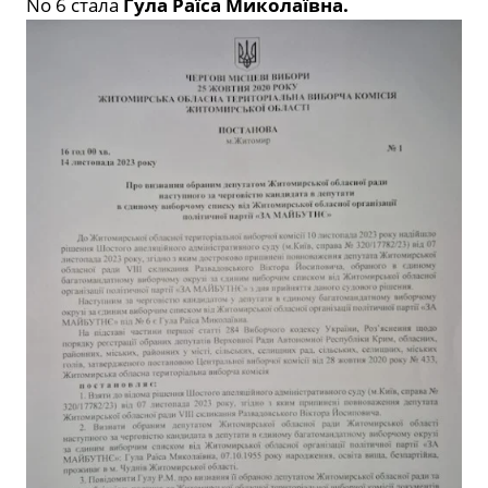
No 6
стала
Гула Раїса Миколаївна
.