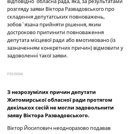
відповідно обласна рада, яка, за результатами
розгляду заяви Віктора Развадовського про
складення депутатських повноважень,
зобов`язана прийняти рішення, яким
достроково припинити повноваження
депутата місцевої ради або вмотивовано (із
зазначенням конкретних причин) відмовити у
задоволенні такої заяви.
РЕКЛАМА
З незрозумілих причин депутати
Житомирської обласної ради протягом
декількох сесій не могли задовольнити
заяву Віктора Развадовського.
Віктор Йосипович неодноразово подавав