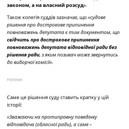
законом, а на власний розсуд
».
Також колегія суддів зазначає, що
«с
удове
рішення про дострокове припинення
повноважень депутата є тим документом, що
свідчить про дострокове припинення
повноважень депутата відповідної ради без
рішення ради
, з яким позивач може звернутись
до виборчої комісії
».
РЕКЛАМА
Саме це рішення суду ставить крапку у цій
історії:
«
Зважаючи на протиправну поведінку
відповідача
(обласної ради)
, а саме –