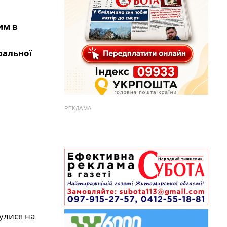
им в
ральної
РЕКЛАМА
улися на