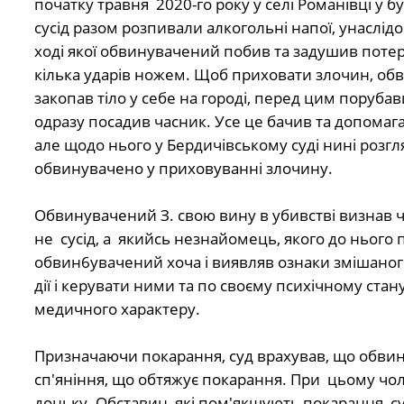
початку травня
2020
-го року у селі Романівці у
сусід разом розпивали алкогольні напої, унаслід
ході якої обвинувачений побив та задушив потерп
кілька ударів ножем. Щоб приховати злочин, обви
закопав тіло у себе на городі, перед цим поруба
одразу посадив часник. Усе це бачив та допомагав
але щодо нього у Бердичівському суді нині розг
обвинувачено у приховуванні злочину.
Обвинувачений З. свою вину в убивстві визнав ч
не сусід, а якийсь незнайомець, якого до нього 
обвин6увачений хоча і виявляв ознаки змішаного
дії і керувати ними та
по своєму психічному стан
медичного характеру.
Призначаючи покарання, суд врахував, що обвин
сп′яніння, що обтяжує покарання. При цьому чо
доньку. Обставин, які пом′якшують покарання, су