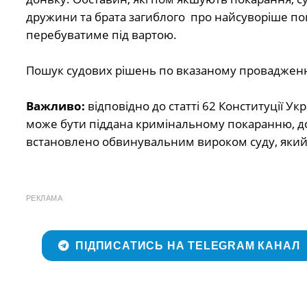
дружини та брата загиблого про найсуворіше п
перебуватиме під вартою.
Пошук судових рішень по вказаному провадженн
Важливо:
в
ідповідно до статті 62 Конституції У
може бути піддана
кримінальному покаранню, док
встановлено обвинувальним вироком суду, який 
РЕКЛАМА
ПІДПИСАТИСЬ НА TELEGRAM КАНАЛ