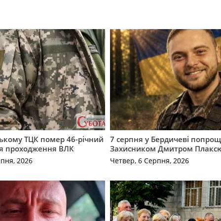
ькому ТЦК помер 46-річний
7 серпня у Бердичеві попрощ
ля проходження ВЛК
Захисником Дмитром Плакс
рпня, 2026
Четвер, 6 Серпня, 2026