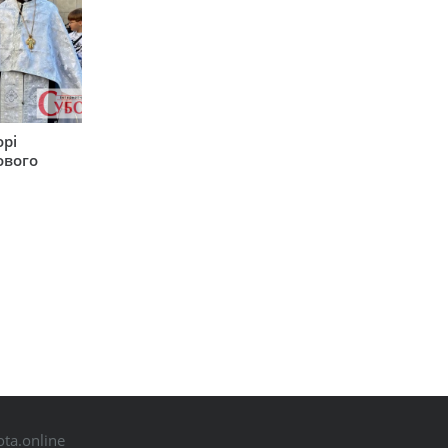
орі
ового
ta.online