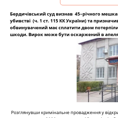
Бердичівський суд визнав 45–річного мешка
убивстві (ч. 1 ст. 115 КК України) та признач
обвинувачений має сплатити двом потерпілим 
шкоди. Вирок може бути оскаржений в апеляц
Розглянувши кримінальне провадження у відкрито