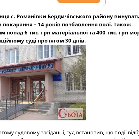
нця с. Романівки Бердичівського району винуват
ив покарання – 14 років позбавлення волі. Також
понад 6 тис. грн матеріальної та 400 тис. грн мо
ійному суді протягом 30 днів.
му судовому засіданні, суд встановив, що події відб