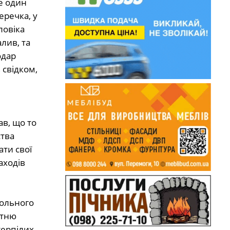
ще один
еречка, у
ловіка
лив, та
одар
 свідком,
а
в, що то
ства
ти свої
аходів
гольного
ітню
терпілих –