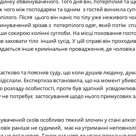
 будинку обвинуваченого. Того дня він, потерпілий та 
ок чого між господарем та одним з гостей виникла суп
ілого. Після цього він наніс по тілу уже неживого чо
нувачений зрізав з потерпілого одяг, який потім спа
вши сокирою колінні суглоби. На місці поховання госп
 заховати тіло інший сусід. У цій справі він проходив
лядається інше кримінальне провадження, де чоловік
астково та пояснив суду, що коли душив людину, дума
підіслали.
Експертиза встановила, що на момент убив
 розладу особистості, проте був здатний усвідомлюва
у не потребує застосування щодо нього примусових з
увачений скоїв особливо тяжкий злочин у стані алко
ловік раніше не судимий, має на утриманні неповнол
д не встановив. Також суд узяв до уваги прохання по