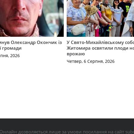
гинув Олександр Окончик із
У Свято-Михайлівському соб
ї громади
Житомира освятили плоди н
врожаю
рпня, 2026
Четвер, 6 Серпня, 2026
Онлайн дозволяється лише за умови посилання на сайт subo