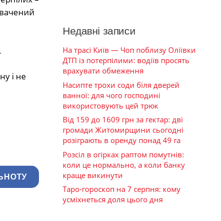
увачений
Недавні записи
.
На трасі Київ — Чоп поблизу Оліївки
ДТП із потерпілими: водіїв просять
врахувати обмеження
ну і не
Насипте трохи соди біля дверей
ванної: для чого господині
використовують цей трюк
Від 159 до 1609 грн за гектар: дві
громади Житомирщини сьогодні
розіграють в оренду понад 49 га
Розсіл в огірках раптом помутнів:
коли це нормально, а коли банку
краще викинути
ЬНОТУ
Таро-гороскоп на 7 серпня: кому
усміхнеться доля цього дня