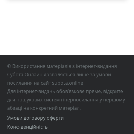
© Використання матеріалів з інтернет-видання
Субота Онлайн дозволяється лише за умови
посилання на сайт subota.online
Для інтернет-видань обов’язкове пряме, відкрите
для пошукових систем гіперпосилання у першому
абзаці на конкретний матеріал.
Умови договору оферти
Конфіденційність