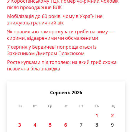
У Коростенському ТЦК помер 46-річний чоловік
після проходження ВЛК
Мобілізація до 60 років: чому в Україні не
знижують граничний вік
Як правильно заморожувати гриби на зиму —
сирими, відвареними чи обсмаженими
7 серпня у Бердичеві попрощаються із
Захисником Дмитром Плаксюком
Росте купками під тополею: на який гриб схожа
незвична біла знахідка
Серпень 2026
Пн
Вт
Ср
Чт
Пт
Сб
Нд
1
2
3
4
5
6
7
8
9