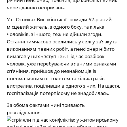
річний пенсіонер, пояснив, що конфлікт виник
через давню неприязнь.
У с. Осниках Високівської громади 62-річний
місцевий житель, з одного боку, та кілька
чоловіків, з іншого, теж не дійшли згоди.
Останні тимчасово оселились у селі у зв’язку із
виконанням певних робіт, а пенсіонер нібито
вимагав у них «вступне». Під час розбірок
чоловік, уже перебуваючи з явними ознаками
сп’яніння, прийшов до незнайомців із
пневматичним пістолетом та кілька разів
вистрелив, поціливши в одного з них. На щастя,
госпіталізація потерпілому не знадобилась.
За обома фактами нині тривають
розслідування.