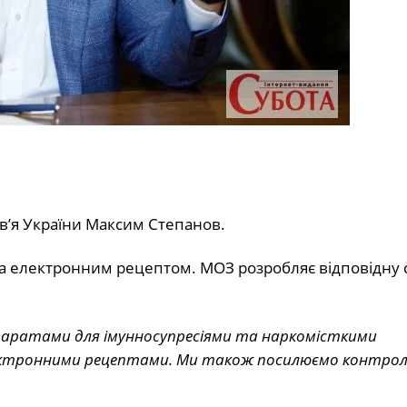
ов’я України Максим Степанов.
за електронним рецептом. МОЗ розробляє відповідну 
епаратами для імунносупресіями та наркомісткими
лектронними рецептами. Ми також посилюємо контро