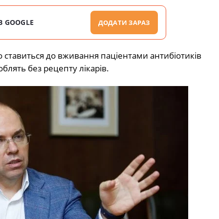
В GOOGLE
ДОДАТИ ЗАРАЗ
о ставиться до вживання паціентами антибіотиків
облять без рецепту лікарів.