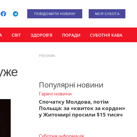
ПОВІДОМИТИ НОВИНУ
МОЯ СУБОТА
А
СВІТ
ЗДОРОВ’Я
ПОРАДИ
СУБОТНЯ КАВА
РЕКЛАМА
уже
Популярні новини
Гарячі новини
Спочатку Молдова, потім
Польща: за «квиток за кордон»
у Житомирі просили $15 тисяч
Суботня інформація