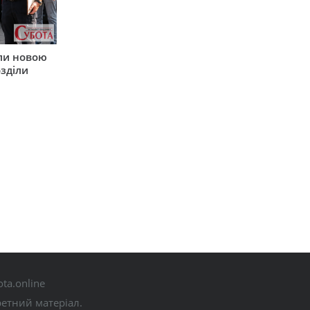
ли новою
зділи
ta.online
ретний матеріал.