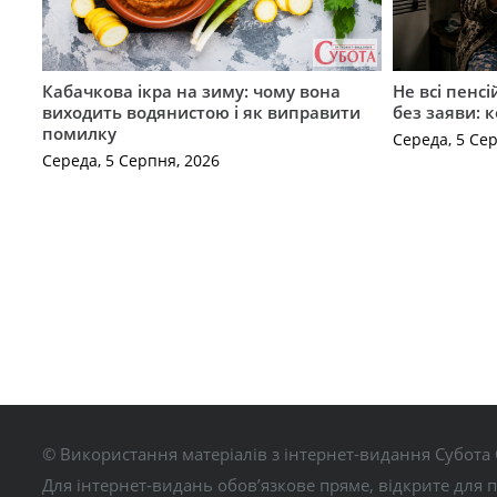
Кабачкова ікра на зиму: чому вона
Не всі пенс
виходить водянистою і як виправити
без заяви: 
помилку
Середа, 5 Се
Середа, 5 Серпня, 2026
© Використання матеріалів з інтернет-видання Субота 
Для інтернет-видань обов’язкове пряме, відкрите для 