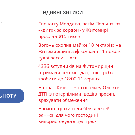
Недавні записи
.
Спочатку Молдова, потім Польща: за
«квиток за кордон» у Житомирі
просили $15 тисяч
Вогонь охопив майже 10 гектарів: на
Житомирщині зафіксували 11 пожеж
сухої рослинності
4336 вступників на Житомирщині
отримали рекомендації: що треба
зробити до 18:00 11 серпня
На трасі Київ — Чоп поблизу Оліївки
ДТП із потерпілими: водіїв просять
ЬНОТУ
врахувати обмеження
Насипте трохи соди біля дверей
ванної: для чого господині
використовують цей трюк