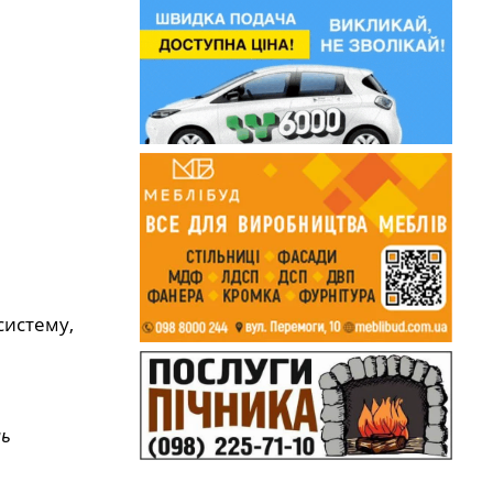
систему,
ль