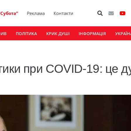
“Субота”
Реклама
Контакти
ЗИВ
ПОЛІТИКА
КРИК ДУШІ
ІНФОРМАЦІЯ
УКРАЇН
тики при COVID-19: це д