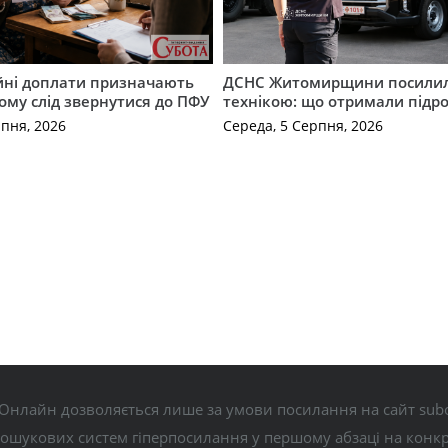
ійні доплати призначають
ДСНС Житомирщини посили
кому слід звернутися до ПФУ
технікою: що отримали підро
рпня, 2026
Середа, 5 Серпня, 2026
Онлайн дозволяється лише за умови посилання на сайт subo
пошукових систем гіперпосилання у першому абзаці на конк