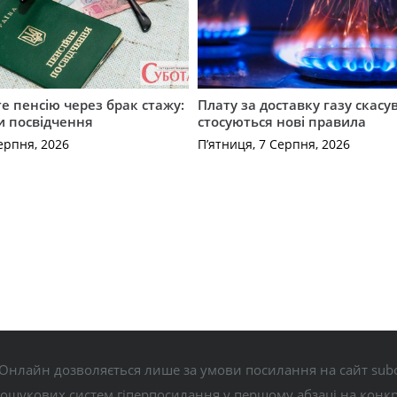
е пенсію через брак стажу:
Плату за доставку газу скасу
и посвідчення
стосуються нові правила
ерпня, 2026
П’ятниця, 7 Серпня, 2026
Онлайн дозволяється лише за умови посилання на сайт subo
пошукових систем гіперпосилання у першому абзаці на конк