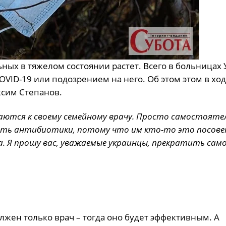
ьных в тяжелом состоянии растет. Всего в больницах
VID-19 или подозрением на него. Об этом этом в хо
ксим Степанов.
аются к своему семейному врачу. Просто самостояте
ять антибиотики, потому что им кто-то это посове
. Я прошу вас, уважаемые украинцы, прекратить сам
лжен только врач – тогда оно будет эффективным. А