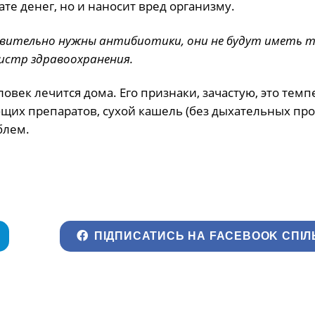
те денег, но и наносит вред организму.
ствительно нужны антибиотики, они не будут иметь 
нистр здравоохранения.
овек лечится дома. Его признаки, зачастую, это темп
их препаратов, сухой кашель (без дыхательных про
блем.
ПІДПИСАТИСЬ НА FACEBOOK СПІЛ