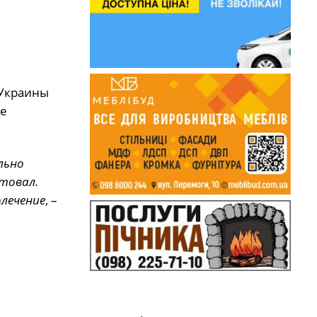
 Украины
де
льно
товал.
олечение
, –