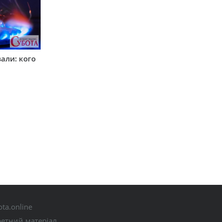
вали: кого
ta.online
ретний матеріал.