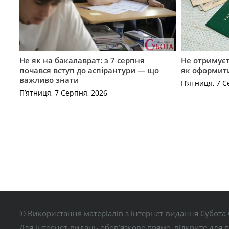
Не як на бакалаврат: з 7 серпня
Не отримуєт
почався вступ до аспірантури — що
як оформит
важливо знати
П’ятниця, 7 С
П’ятниця, 7 Серпня, 2026
© Використання матеріалів з інтернет-видання Субота 
Для інтернет-видань обов’язкове пряме, відкрите для 