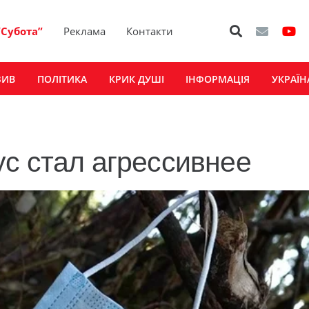
“Субота”
Реклама
Контакти
ЗИВ
ПОЛІТИКА
КРИК ДУШІ
ІНФОРМАЦІЯ
УКРАЇН
с стал агрессивнее