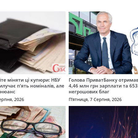
те міняти ці купюри: НБУ
Голова ПриватБанку отримав
илучає п’ять номіналів, але
4,46 млн грн зарплати та 653
 нюанс
негрошових благ
ерпня, 2026
П’ятниця, 7 Серпня, 2026