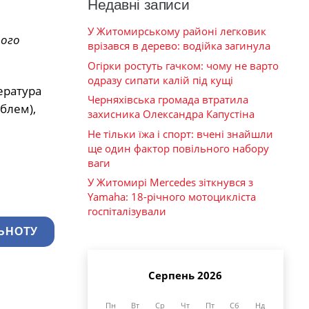
Недавні записи
У Житомирському районі легковик
того
врізався в дерево: водійка загинула
Огірки ростуть гачком: чому не варто
одразу сипати калій під кущі
ература
Черняхівська громада втратила
блем),
захисника Олександра Капустіна
Не тільки їжа і спорт: вчені знайшли
ще один фактор повільного набору
ваги
У Житомирі Mercedes зіткнувся з
Yamaha: 18-річного мотоцикліста
госпіталізували
ЬНОТУ
Серпень 2026
Пн
Вт
Ср
Чт
Пт
Сб
Нд