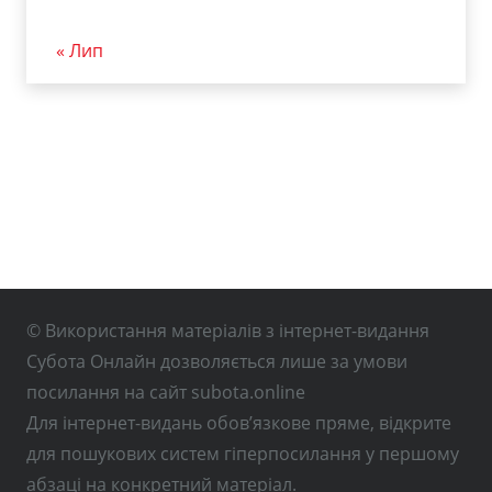
« Лип
© Використання матеріалів з інтернет-видання
Субота Онлайн дозволяється лише за умови
посилання на сайт subota.online
Для інтернет-видань обов’язкове пряме, відкрите
для пошукових систем гіперпосилання у першому
абзаці на конкретний матеріал.