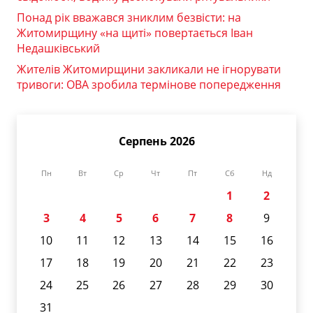
Понад рік вважався зниклим безвісти: на
Житомирщину «на щиті» повертається Іван
Недашківський
Жителів Житомирщини закликали не ігнорувати
тривоги: ОВА зробила термінове попередження
Серпень 2026
Пн
Вт
Ср
Чт
Пт
Сб
Нд
1
2
3
4
5
6
7
8
9
10
11
12
13
14
15
16
17
18
19
20
21
22
23
24
25
26
27
28
29
30
31