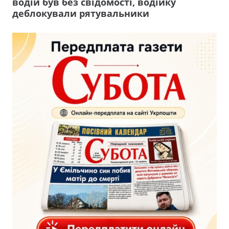
водій був без свідомості, водійку
деблокували рятувальники