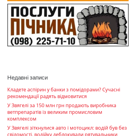
Недавні записи
Кладете аспірин у банки з помідорами? Сучасні
рекомендації радять відмовитися
У Звягелі за 150 млн грн продають виробника
ветпрепаратів із великим промисловим
комплексом
У Звягелі зіткнулися авто і мотоцикл: водій був без
свідомості, водійку деблокували рятувальники