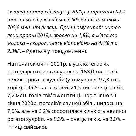
“У тваринницькій галузі у 2020р. отримано 84,4
тис. т м’яса у живій масі, 505,8 тис.т молока,
705,8 млн штук яєць. При цьому виробництво
яєць проти 2019р. зросло на 1,8%, а м’яса та
молока – скоротилось відповідно на 4,1% та
2,3%
“, – йдеться у повідомленні.
На початок січня 2021р. в усіх категоріях
господарств нараховувалося 168,0 тис. голів
великої рогатої худоби (у тому числі 97,8 тис.
корів), 135,5 тис. свиней, 21,5 тис. овець та кіз,
7,2 млн. голів свійської птиці. Порівняно з 1
січня 2020р. поголів’я свиней збільшилось на
7,0%, але на 6,2% скоротилася кількість великої
рогатої худоби, на 5,3% – овець та кіз, на 3,0% –
птиці свійської.