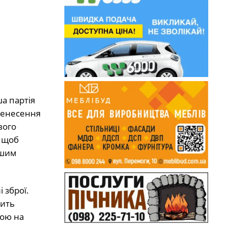
а партія
ренесення
вого
, щоб
ашим
 зброї.
бить
кою на