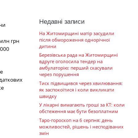
Недавні записи
ни
На Житомирщині матір засудили
після обмороження однорічної
 млн грн
дитини
000
Березівська рада на Житомирщині
вдруге оголосила тендер на
амбулаторію: перший скасували
не
через порушення
одаткових
Тиск підвищився через хвилювання:
же
як заспокоїтися і коли викликати
швидку
У лікарні вимагають гроші за КТ: коли
обстеження має бути безоплатним
Таро-гороскоп на 6 серпня: день
можливостей, рішень і несподіваних
змін