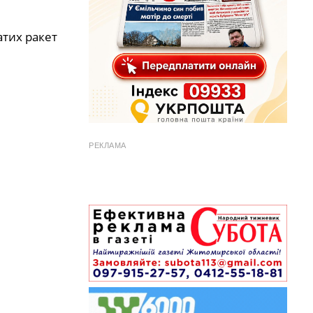
атих ракет
.
РЕКЛАМА