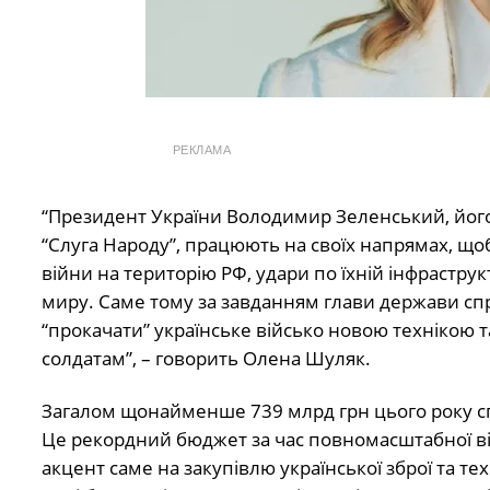
РЕКЛАМА
“Президент України Володимир Зеленський, його О
“Слуга Народу”, працюють на своїх напрямах, 
війни на територію РФ, удари по їхній інфраструк
миру. Саме тому за завданням глави держави сп
“прокачати” українське військо новою технікою т
солдатам”, – говорить Олена Шуляк.
Загалом щонайменше 739 млрд грн цього року сп
Це рекордний бюджет за час повномасштабної вій
акцент саме на закупівлю української зброї та те