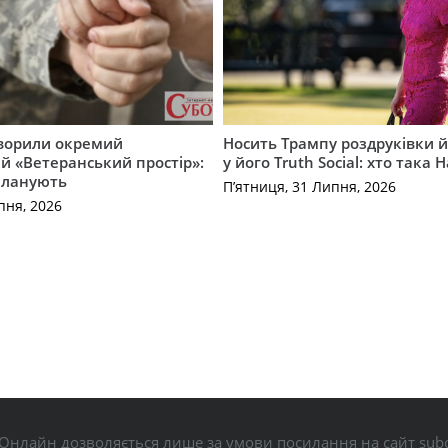
творили окремий
Носить Трампу роздруківки й
 «Ветеранський простір»:
у його Truth Social: хто така 
планують
П’ятниця, 31 Липня, 2026
пня, 2026
Онлайн дозволяється лише за умови посилання на сайт subo