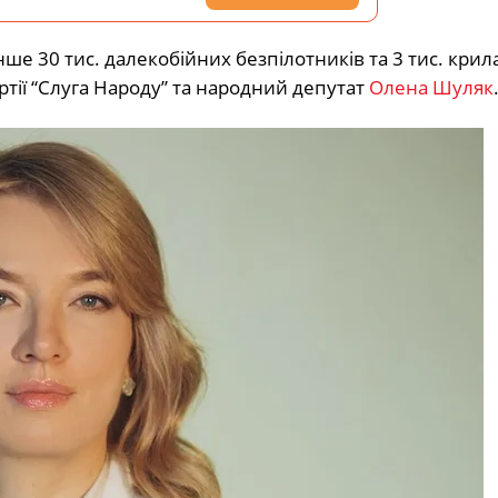
е 30 тис. далекобійних безпілотників та 3 тис. крил
ртії “Слуга Народу” та народний депутат
Олена Шуляк