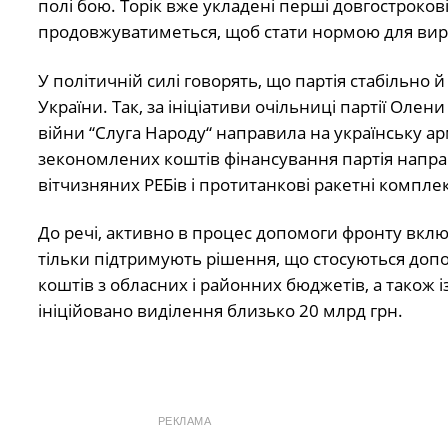
полі бою. Торік вже укладені перші довгострокові
продовжуватиметься, щоб стати нормою для вироб
У політичній силі говорять, що партія
стабільно 
України. Так, за ініціативи очільниці партії Олен
війни
“
Слуга
Народу
“
направила на українську ар
зекономлених коштів фінансування партія напр
вітчизняних
РЕБ
ів і
протитанкові ракетні компле
До речі, активно в процес допомоги фронту вкл
тільки
підтримують
рішення, що стосуються допо
коштів з обласних і районних бюджетів, а також
і
ініційовано виділення
близько
20
млрд грн.
РЕКЛАМА