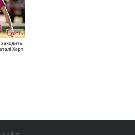
 заходить
Наталі Харп
ta.online