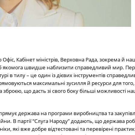
фіс, Кабінет міністрів, Верховна Рада, зокрема й наш
щоб якомога швидше наблизити справедливий мир. Пе
турі в тилу – це один із дієвих інструментів справедли
рямовуються максимальні зусилля й ресурси для того
а зброєю, що дасть зі свого боку більші можливості н
рямує держава на програми виробництва та закупівлі
ни. В партії “Слуга Народу” додають, що держава ро
хніки, які вже добре відтестовані та перевірені практи