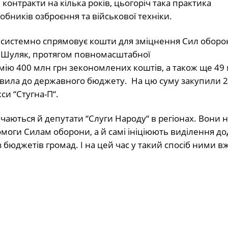
 контракти на кілька років, цьогоріч така практика
ників озброєння та військової техніки.
й системно спрямовує кошти для зміцнення Сил оборо
и Шуляк,
протягом повномасштабної
мію 400 млн грн
зекономлених коштів
, а також ще 49
авила до державного бюджету.
На цю суму закупили
2
кси
“
Стугна-П
“
.
ючаються
й
депутати
“
Слуги Народу
“
в регіонах. Вони 
моги Силам оборони, а й самі ініціюють виділення д
з
бюджетів громад.
І на цей час у такий спосіб ними в