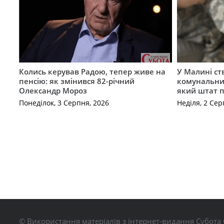
Колись керував Радою, тепер живе на
У Малині с
пенсію: як змінився 82-річний
комунальний
Олександр Мороз
який штат 
Понеділок, 3 Серпня, 2026
Неділя, 2 Сер
© Використання матеріалів з інтернет-видання Субота 