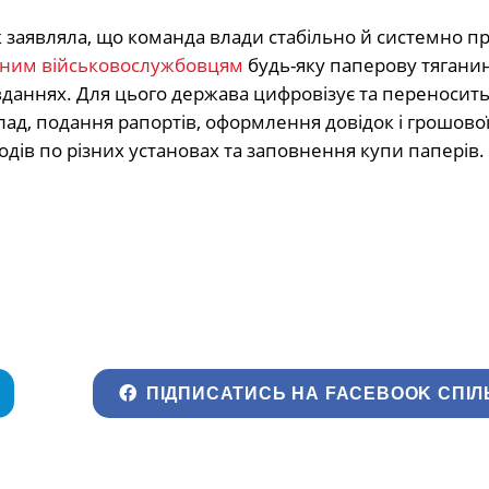
к заявляла, що команда влади стабільно й системно п
нним військовослужбовцям
будь-яку паперову тяганин
даннях. Для цього держава цифровізує та переносить
лад, подання рапортів, оформлення довідок і грошово
ів по різних установах та заповнення купи паперів.
ПІДПИСАТИСЬ НА FACEBOOK СПІЛ