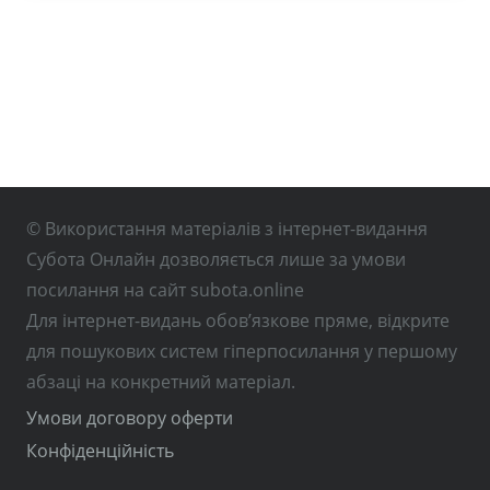
© Використання матеріалів з інтернет-видання
Субота Онлайн дозволяється лише за умови
посилання на сайт subota.online
Для інтернет-видань обов’язкове пряме, відкрите
для пошукових систем гіперпосилання у першому
абзаці на конкретний матеріал.
Умови договору оферти
Конфіденційність