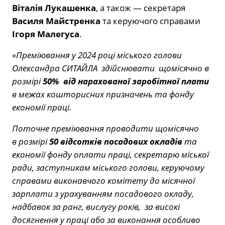
Віталія Лукашенка
, а також — секретаря
Василя Майстренка
та керуючого справами
Ігоря Малегуса
.
«Преміювання у 2024 році міського голови
Олександра СИТАЙЛА здійснювати щомісячно в
розмірі
50%
від нарахованої заробітної плати
в межах кошторисних призначень та фонду
економії праці.
Поточне преміювання проводити щомісячно
в розмірі
50 відсотків посадових окладів
та
економії фонду оплати праці, секретарю міської
ради, заступникам міського голови, керуючому
справами виконавчого комітету до місячної
зарплати з урахуванням посадового окладу,
надбавок за ранг, вислугу років, за високі
досягнення у праці або за виконання особливо