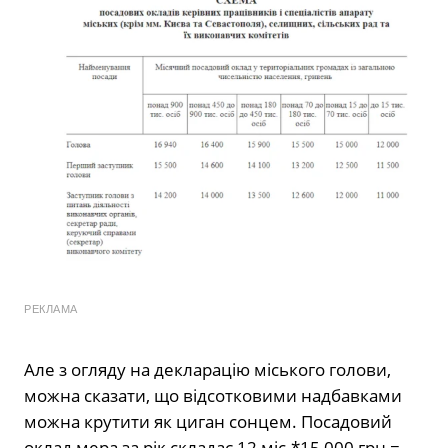
РЕКЛАМА
Але з огляду на декларацію міського голови,
можна сказати, що відсотковими надбавками
можна крутити як циган сонцем. Посадовий
оклад мера за рік складає 12 міс.*15 000 грн =