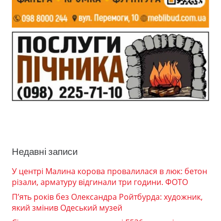
Недавні записи
У центрі Малина корова провалилася в люк: бетон
різали, арматуру відгинали три години. ФОТО
П’ять років без Олександра Ройтбурда: художник,
який змінив Одеський музей