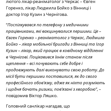
лютого лікар-реаніматолог з Черкас – Євген
Горенко, лікар Людмила Бойко з Вінниці і
доктор Ігор Кузин з Чернігова.
“
Поспілкувався по телефону з медичними
працівниками, які вакцинувалися першими. Це –
Євген Горенко – реаніматолог з Черкас, Людмила
Бойко – лікар мобільної бригади з Вінниці та Ігор
Кузин – лікар, який працює в ковідному відділенні
в Чернігові. Поцікавився їхнім станом після
щеплення – всі почувають себе добре і
продовжують далі виконувати свою роботу. До
місії бути першими поставилися, як до свого
професійного обов’язку, адже як ніхто розуміють
і щодня бачать ризики, пов’язані з хворобою”
, –
повідомив Віктор Ляшко.
Головний санлікар нагадав, що