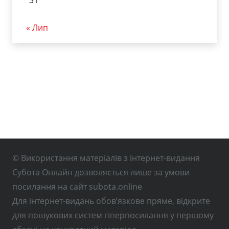
« Лип
© Використання матеріалів з інтернет-видання
Субота Онлайн дозволяється лише за умови
посилання на сайт subota.online
Для інтернет-видань обов’язкове пряме, відкрите
для пошукових систем гіперпосилання у першому