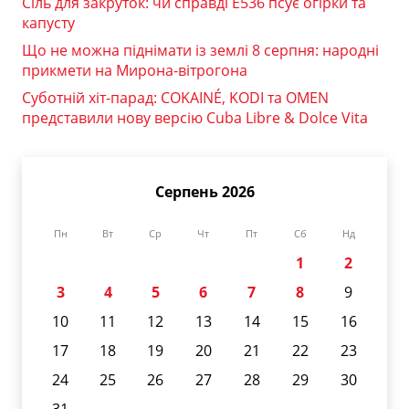
Сіль для закруток: чи справді Е536 псує огірки та
капусту
Що не можна піднімати із землі 8 серпня: народні
прикмети на Мирона-вітрогона
Суботній хіт-парад: COKAINÉ, KODI та OMEN
представили нову версію Cuba Libre & Dolce Vita
Серпень 2026
Пн
Вт
Ср
Чт
Пт
Сб
Нд
1
2
3
4
5
6
7
8
9
10
11
12
13
14
15
16
17
18
19
20
21
22
23
24
25
26
27
28
29
30
31