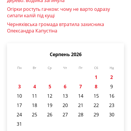
дерево: водійка загинула
Огірки ростуть гачком: чому не варто одразу
сипати калій під кущі
Черняхівська громада втратила захисника
Олександра Капустіна
Серпень 2026
Пн
Вт
Ср
Чт
Пт
Сб
Нд
1
2
3
4
5
6
7
8
9
10
11
12
13
14
15
16
17
18
19
20
21
22
23
24
25
26
27
28
29
30
31