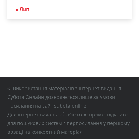
« Лип
© Використання матеріалів з інтернет-видання
Субота Онлайн дозволяється лише за умови
посилання на сайт subota.online
Для інтернет-видань обов’язкове пряме, відкрите
для пошукових систем гіперпосилання у першому
абзаці на конкретний матеріал.