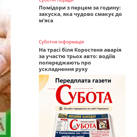
Помідори з перцем за годину:
закуска, яка чудово смакує до
м’яса
Суботня інформація
На трасі біля Коростеня аварія
за участю трьох авто: водіїв
попереджають про
ускладнення руху