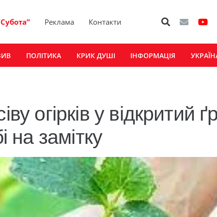
“Субота”
Реклама
Контакти
ЗИВ
ПОЛІТИКА
КРИК ДУШІ
ІНФОРМАЦІЯ
УКРАЇН
іву огірків у відкритий ґ
і на замітку