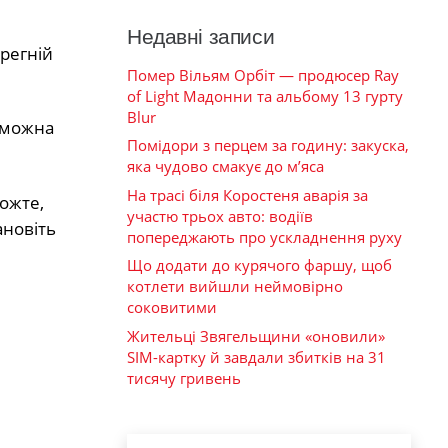
Недавні записи
регній
Помер Вільям Орбіт — продюсер Ray
of Light Мадонни та альбому 13 гурту
Blur
 можна
Помідори з перцем за годину: закуска,
яка чудово смакує до м’яса
На трасі біля Коростеня аварія за
ложте,
участю трьох авто: водіїв
ановіть
попереджають про ускладнення руху
Що додати до курячого фаршу, щоб
котлети вийшли неймовірно
соковитими
Жительці Звягельщини «оновили»
SIM-картку й завдали збитків на 31
тисячу гривень