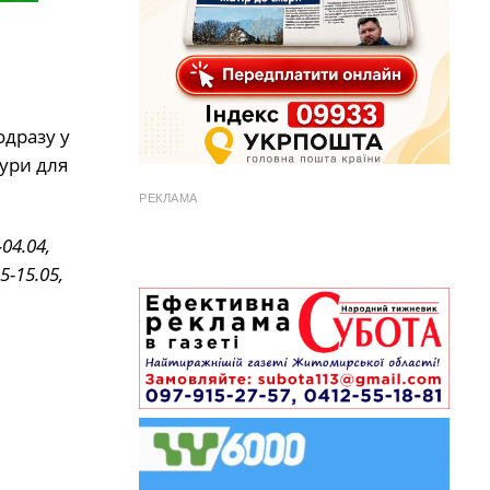
одразу у
тури для
РЕКЛАМА
-04.04,
05-15.05,