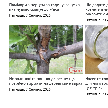
Помідори з перцем за годину: закуска,
Що додати 
яка чудово смакує до м’яса
котлети ви
соковитими
П’ятниця, 7 Серпня, 2026
П’ятниця, 7 С
Не залишайте вишню до весни: що
Насипте тро
потрібно вирізати на дереві саме зараз
для чого го
цей трюк
П’ятниця, 7 Серпня, 2026
П’ятниця, 7 С