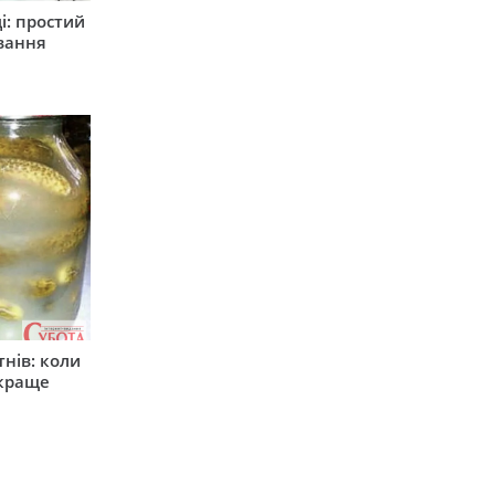
і: простий
вання
тнів: коли
 краще