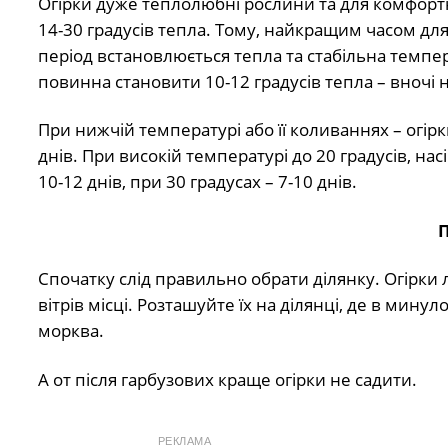
Огірки дуже теплолюбні рослини та для комфортн
14-30 градусів тепла. Тому, найкращим часом для 
період встановлюється тепла та стабільна темпер
повинна становити 10-12 градусів тепла – вночі н
При нижчій температурі або її коливаннях – огірк
днів. При високій температурі до 20 градусів, на
10-12 днів, при 30 градусах – 7-10 днів.
Спочатку слід правильно обрати ділянку. Огірки
вітрів місці. Розташуйте їх на ділянці, де в мину
морква.
А от після гарбузових краще огірки не садити.
РЕКЛАМА