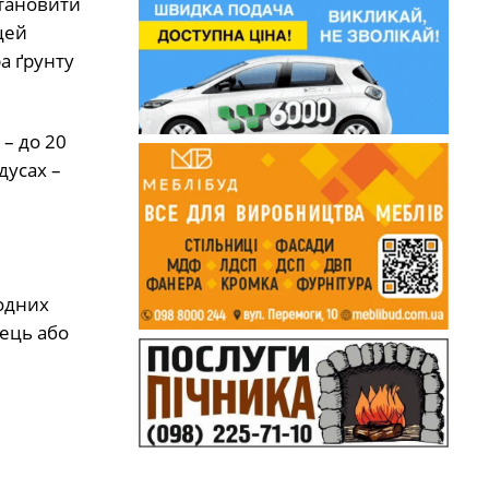
становити
цей
а ґрунту
 – до 20
дусах –
лодних
рець або