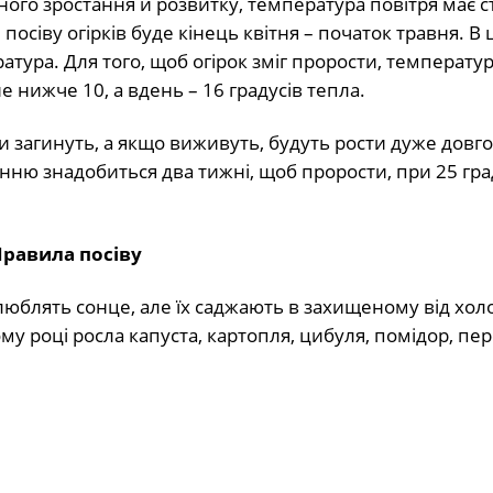
ого зростання й розвитку, температура повітря має 
посіву огірків буде кінець квітня – початок травня. В 
атура. Для того, щоб огірок зміг прорости, температур
е нижче 10, а вдень – 16 градусів тепла.
и загинуть, а якщо виживуть, будуть рости дуже довго
сінню знадобиться два тижні, щоб прорости, при 25 гра
Правила посіву
 люблять сонце, але їх саджають в захищеному від хо
лому році росла капуста, картопля, цибуля, помідор, пе