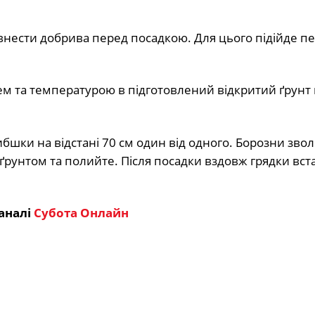
внести добрива перед посадкою. Для цього підійде пе
м та температурою в підготовлений відкритий ґрунт
бшки на відстані 70 см один від одного. Борозни зво
 ґрунтом та полийте. Після посадки вздовж грядки вст
аналі
Субота Онлайн