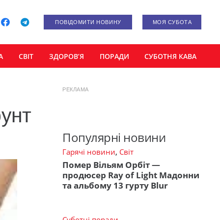
ПОВІДОМИТИ НОВИНУ
МОЯ СУБОТА
А
СВІТ
ЗДОРОВ’Я
ПОРАДИ
СУБОТНЯ КАВА
РЕКЛАМА
рунт
Популярні новини
Гарячі новини
,
Світ
Помер Вільям Орбіт —
продюсер Ray of Light Мадонни
та альбому 13 гурту Blur
Суботні поради