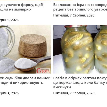
до курячого фаршу, щоб
Баклажанна ікра на сковород
йшли неймовірно
рецепт без тривалого уварю
П’ятниця, 7 Серпня, 2026
ерпня, 2026
хи соди біля дверей ванної:
Розсіл в огірках раптом пому
сподині використовують
це нормально, а коли банку
викинути
ерпня, 2026
П’ятниця, 7 Серпня, 2026