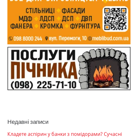
Недавні записи
Кладете аспірин у банки з помідорами? Сучасні