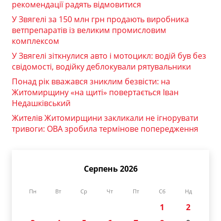
рекомендації радять відмовитися
У Звягелі за 150 млн грн продають виробника
ветпрепаратів із великим промисловим
комплексом
У Звягелі зіткнулися авто і мотоцикл: водій був без
свідомості, водійку деблокували рятувальники
Понад рік вважався зниклим безвісти: на
Житомирщину «на щиті» повертається Іван
Недашківський
Жителів Житомирщини закликали не ігнорувати
тривоги: ОВА зробила термінове попередження
Серпень 2026
Пн
Вт
Ср
Чт
Пт
Сб
Нд
1
2