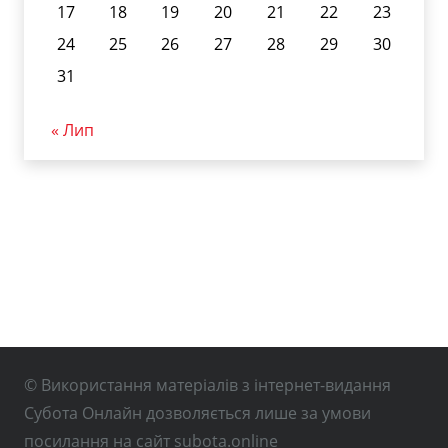
17
18
19
20
21
22
23
24
25
26
27
28
29
30
31
« Лип
© Використання матеріалів з інтернет-видання
Субота Онлайн дозволяється лише за умови
посилання на сайт subota.online