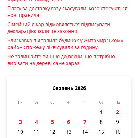
Плату за доставку газу скасували: кого стосуються
нові правила
Сімейний лікар відмовляється підписувати
декларацію: коли це законно
Блискавка підпалила будинок у Житомирському
районі: пожежу ліквідували за годину
Не залишайте вишню до весни: що потрібно
вирізати на дереві саме зараз
Серпень 2026
Пн
Вт
Ср
Чт
Пт
Сб
Нд
1
2
3
4
5
6
7
8
9
10
11
12
13
14
15
16