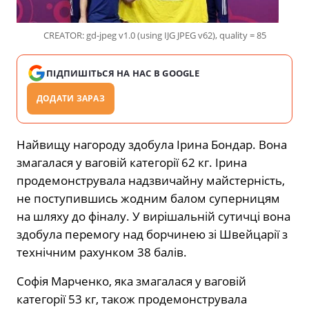
CREATOR: gd-jpeg v1.0 (using IJG JPEG v62), quality = 85
ПІДПИШІТЬСЯ НА НАС В GOOGLE
ДОДАТИ ЗАРАЗ
Найвищу нагороду здобула Ірина Бондар. Вона
змагалася у ваговій категорії 62 кг. Ірина
продемонструвала надзвичайну майстерність,
не поступившись жодним балом суперницям
на шляху до фіналу. У вирішальній сутичці вона
здобула перемогу над борчинею зі Швейцарії з
технічним рахунком 38 балів.
Софія Марченко, яка змагалася у ваговій
категорії 53 кг, також продемонструвала