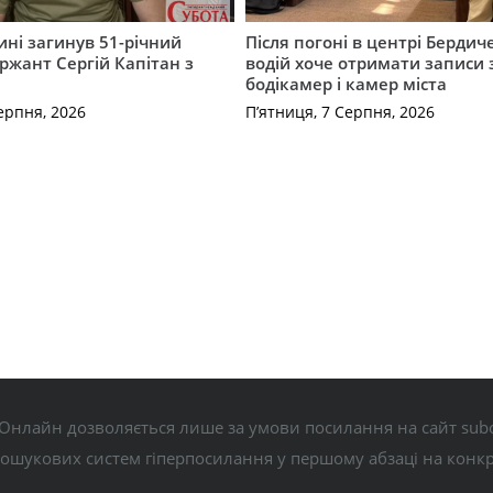
ні загинув 51-річний
Після погоні в центрі Бердич
ржант Сергій Капітан з
водій хоче отримати записи 
бодікамер і камер міста
ерпня, 2026
П’ятниця, 7 Серпня, 2026
Онлайн дозволяється лише за умови посилання на сайт subo
пошукових систем гіперпосилання у першому абзаці на конк