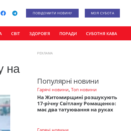
ПОВІДОМИТИ НОВИНУ
МОЯ СУБОТА
А
СВІТ
ЗДОРОВ’Я
ПОРАДИ
СУБОТНЯ КАВА
РЕКЛАМА
у на
Популярні новини
Гарячі новини
,
Топ новини
На Житомирщині розшукують
17-річну Світлану Ромащенко:
має два татуювання на руках
Гарячі новини