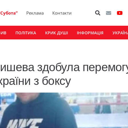
“Субота”
Реклама
Контакти
ЗИВ
ПОЛІТИКА
КРИК ДУШІ
ІНФОРМАЦІЯ
УКРАЇН
тишева здобула перемог
країни з боксу