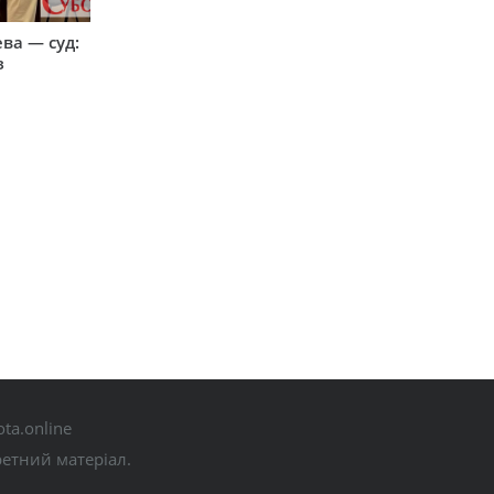
ева — суд:
з
ta.online
ретний матеріал.