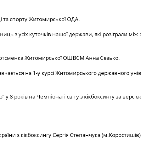
і та спорту Житомирської ОДА.
иць з усіх куточків нашої держави, які розіграли між
спортсменка Житомирської ОШВСМ Анна Сезько.
авчається на 1-у курсі Житомирського державного уні
 у 8 років на Чемпіонаті світу з кікбоксингу за версі
раїни з кікбоксингу Сергія Степанчука (м.Коростишів) 