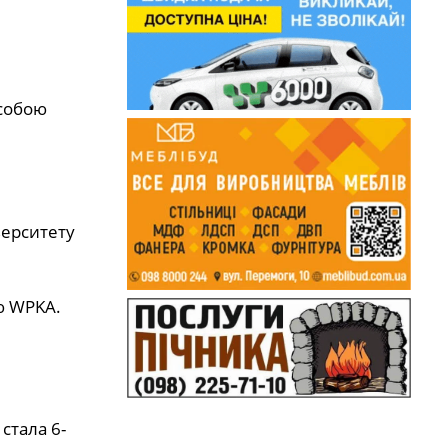
 собою
верситету
єю WPKA.
стала 6-