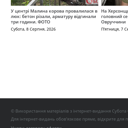
У центрі Малина корова провалилася в
На Херсонщи
люк: бетон різали, арматуру відгинали
головний се
три години. ФОТО
Овруччини
Субота, 8 Серпня, 2026
П’ятниця, 7 С
© Використання матеріалів з інтернет-видання Субота 
Для інтернет-видань обов’язкове пряме, відкрите для 
Умови договору оферти