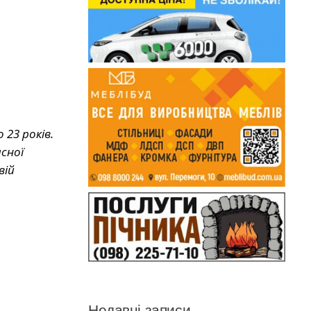
 23 років.
сної
вій
Недавні записи