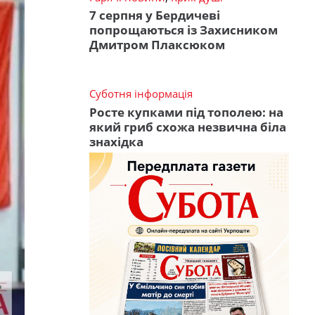
7 серпня у Бердичеві
попрощаються із Захисником
Дмитром Плаксюком
Суботня інформація
Росте купками під тополею: на
який гриб схожа незвична біла
знахідка