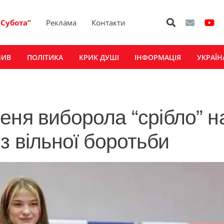
“Субота”
Реклама
Контакти
ЗИВ
ПОЛІТИКА
КРИК ДУШІ
ІНФОРМАЦІЯ
УКРАЇН
еня виборола “срібло” н
з вільної боротьби