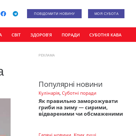
ПОВІДОМИТИ НОВИНУ
МОЯ СУБОТА
А
СВІТ
ЗДОРОВ’Я
ПОРАДИ
СУБОТНЯ КАВА
РЕКЛАМА
а
Популярні новини
Кулінарія
,
Суботні поради
Як правильно заморожувати
гриби на зиму — сирими,
відвареними чи обсмаженими
Гарячі новини
,
Крик душі