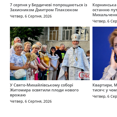
7 серпня у Бердичеві попрощаються із
Корнинська
Захисником Дмитром Плаксюком
останню пут
Михальчен
Четвер, 6 Серпня, 2026
Четвер, 6 Се
У Свято-Михайлівському соборі
Квартири, M
Житомира освятили плоди нового
тисяч: у чо
врожаю
Четвер, 6 Се
Четвер, 6 Серпня, 2026