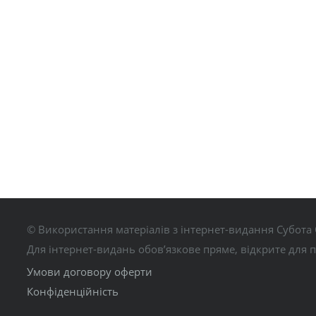
© Використання матеріалів з інтернет-видання Субота 
Для інтернет-видань обов’язкове пряме, відкрите для 
Умови договору оферти
Конфіденційність