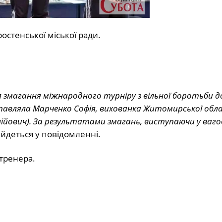
остенської міської ради.
ися змагання міжнародного турніру з вільної боротьби до
тавляла Марченко Софія, вихованка Житомирської обла
йович). За результатами змагань, виступаючи у ваго
йдеться у повідомленні.
 тренера.