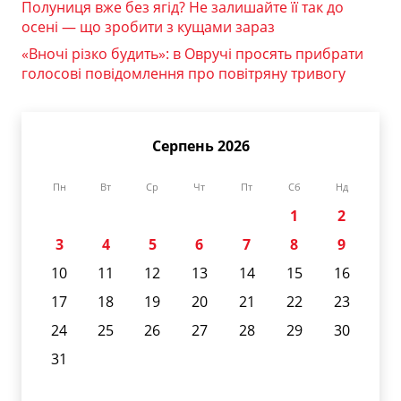
Полуниця вже без ягід? Не залишайте її так до
осені — що зробити з кущами зараз
«Вночі різко будить»: в Овручі просять прибрати
голосові повідомлення про повітряну тривогу
Серпень 2026
Пн
Вт
Ср
Чт
Пт
Сб
Нд
1
2
3
4
5
6
7
8
9
10
11
12
13
14
15
16
17
18
19
20
21
22
23
24
25
26
27
28
29
30
31