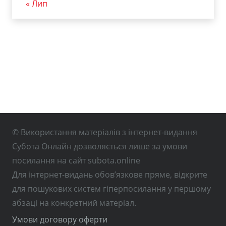
« Лип
© Використання матеріалів з інтернет-видання
Субота Онлайн дозволяється лише за умови
посилання на сайт subota.online
Для інтернет-видань обов’язкове пряме, відкрите
для пошукових систем гіперпосилання у першому
абзаці на конкретний матеріал.
Умови договору оферти