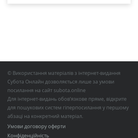
© Використання матеріалів з інтернет-видання
Субота Онлайн дозволяється лише за умови
посилання на сайт subota.online
Для інтернет-видань обов’язкове пряме, відкрите
для пошукових систем гіперпосилання у першому
абзаці на конкретний матеріал.
Умови договору оферти
Конфіденційність