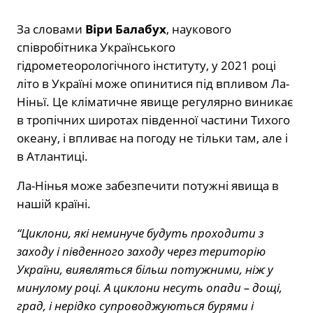
За словами
Віри Балабух
, наукового
співробітника Українського
гідрометеорологічного інституту, у 2021 році
літо в Україні може опинитися під впливом Ла-
Ніньї. Це кліматичне явище регулярно виникає
в тропічних широтах південної частини Тихого
океану, і впливає на погоду не тільки там, але і
в Атлантиці.
Ла-Нінья може забезпечити потужні явища в
нашій країні.
“Циклони, які неминуче будуть проходити з
заходу і південного заходу через територію
України, виявляться більш потужними, ніж у
минулому році. А циклони несуть опади – дощі,
град, і нерідко супроводжуються бурями і