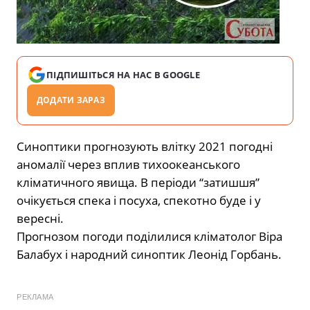
ПІДПИШІТЬСЯ НА НАС В GOOGLE
ДОДАТИ ЗАРАЗ
Синоптики прогнозують влітку 2021 погодні
аномалії через вплив тихоокеанського
кліматичного явища. В періоди “затишшя”
очікується спека і посуха, спекотно буде і у
вересні.
Прогнозом погоди поділилися кліматолог Віра
Балабух і народний синоптик Леонід Горбань.
РЕКЛАМА