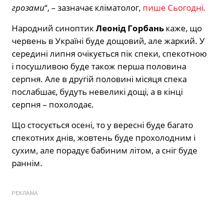
грозами
“, – зазначає кліматолог,
пише Сьогодні.
Народний синоптик
Леонід Горбань
каже, що
червень в Україні буде дощовий, але жаркий. У
середині липня очікується пік спеки, спекотною
і посушливою буде також перша половина
серпня. Але в другій половині місяця спека
послабшає, будуть невеликі дощі, а в кінці
серпня – похолодає.
Що стосується осені, то у вересні буде багато
спекотних днів, жовтень буде прохолодним і
сухим, але порадує бабиним літом, а сніг буде
раннім.
РЕКЛАМА