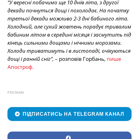
“У вересні побачимо ще 10 днів літа, з другої
декади почнуться дощі і похолодає. На початку
третьої декади можливо 2-3 дні бабиного літа.
Холодний, але сухий жовтень порадує тривалим
бабиним літом в середині місяця і засмутить під
кінець сильними дощами і нічними морозами.
Холоди триватимуть і в листопаді, очікуються
дощі і ранній сніг”,
– розповів Горбань,
пише
Апостроф.
РЕКЛАМА
ПІДПИСАТИСЬ НА TELEGRAM КАНАЛ